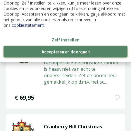
werk. Behalve dan de rendieren, zij
Door op 'Zelf instellen' te klikken, kun je meer lezen over onze
mogen eten en uitru
...
cookies en je voorkeuren wijzigen of toestemming intrekken.
Door op 'Accepteren en doorgaan' te klikken, ga je akkoord met
het gebruik van alle cookies zoals omschreven in
€
84
,
95
ons
cookiestatement
.
Zelf instellen
Imperial Pine - D117/H180cm
Accepteren en doorgaan
De Imperial Pine kunstkerstboom
is haast niet van echt te
onderscheiden. Zet de boom heel
gemakkelijk op d.m.v. het sc
...
€
69
,
95
Cranberry Hill Christmas