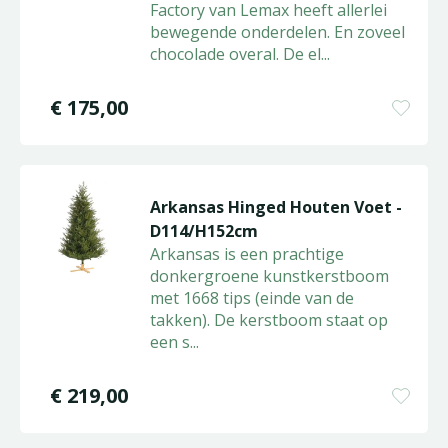
Factory van Lemax heeft allerlei
bewegende onderdelen. En zoveel
chocolade overal. De el
...
€
175
,
00
Arkansas Hinged Houten Voet -
D114/H152cm
Arkansas is een prachtige
donkergroene kunstkerstboom
met 1668 tips (einde van de
takken). De kerstboom staat op
een s
...
€
219
,
00