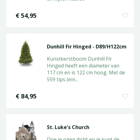
€
54
,
95
Dunhill Fir Hinged - D89/H122cm
Kunstkerstboom Dunhill Fir
Hinged heeft een diameter van
117 cm en is 122 cm hoog. Met de
559 tips (ein
...
€
84
,
95
St. Luke's Church
Doe je ogen dicht en je kunt de