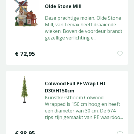
Olde Stone Mill
Deze prachtige molen, Olde Stone
Mill, van Lemax heeft draaiende
wieken. Boven de voordeur brandt
gezellige verlichting e
...
€
72
,
95
Colwood Full PE Wrap LED -
D30/H150cm
Kunstkerstboom Colwood
Wrapped is 150 cm hoog en heeft
een diameter van 30 cm. De 674
tips zijn gemaakt van PE waardoo
...
€
88
,
95