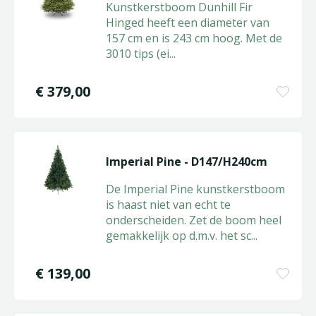
Kunstkerstboom Dunhill Fir
Hinged heeft een diameter van
157 cm en is 243 cm hoog. Met de
3010 tips (ei
...
€
379
,
00
Imperial Pine - D147/H240cm
De Imperial Pine kunstkerstboom
is haast niet van echt te
onderscheiden. Zet de boom heel
gemakkelijk op d.m.v. het sc
...
€
139
,
00