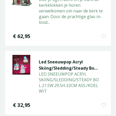
kerkklokken je horen
verwelkomen om naar de kerk te
gaan. Door de prachtige glas-in-
lood
...
€
62
,
95
Led Sneeuwpop Acryl
Skiing/Sledding/Steady Bo
LED SNEEUWPOP ACRYL
L.21.5W.29.5H…
SKIING/SLEDDING/STEADY BO
L.21.5W.29.5H.32CM ASS./KOEL
WIT
€
32
,
95