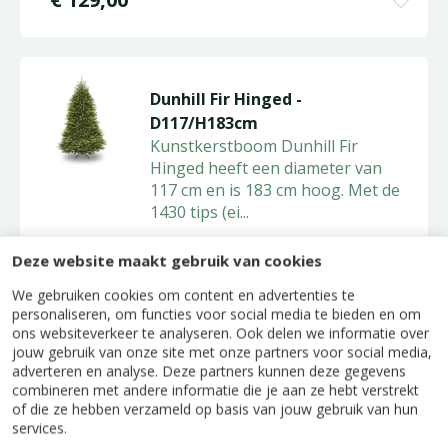
Dunhill Fir Hinged -
D117/H183cm
Kunstkerstboom Dunhill Fir
Hinged heeft een diameter van
117 cm en is 183 cm hoog. Met de
1430 tips (ei
...
Deze website maakt gebruik van cookies
€
179
,
00
We gebruiken cookies om content en advertenties te
personaliseren, om functies voor social media te bieden en om
ons websiteverkeer te analyseren. Ook delen we informatie over
jouw gebruik van onze site met onze partners voor social media,
Santa's Reindeer Stables
adverteren en analyse. Deze partners kunnen deze gegevens
combineren met andere informatie die je aan ze hebt verstrekt
Bij de rendierstallen van de
of die ze hebben verzameld op basis van jouw gebruik van hun
Kerstman is iedereen hard aan het
services.