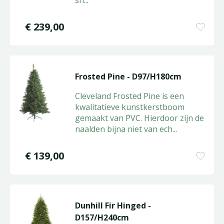
sn
...
€
239
,
00
Frosted Pine - D97/H180cm
Cleveland Frosted Pine is een
kwalitatieve kunstkerstboom
gemaakt van PVC. Hierdoor zijn de
naalden bijna niet van ech
...
€
139
,
00
Dunhill Fir Hinged -
D157/H240cm