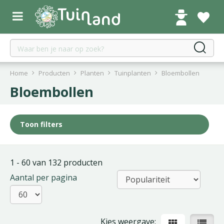
G
a
n
a
a
r
c
Home
Producten
Planten
Tuinplanten
Bloembollen
o
Bloembollen
n
t
e
Toon filters
n
t
1 - 60 van 132 producten
Aantal per pagina
Kies weergave: