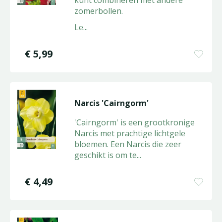
kunt combineren met andere
zomerbollen.
Le
...
€
5
,
99
Narcis 'Cairngorm'
'Cairngorm' is een grootkronige
Narcis met prachtige lichtgele
bloemen. Een Narcis die zeer
geschikt is om te
...
€
4
,
49