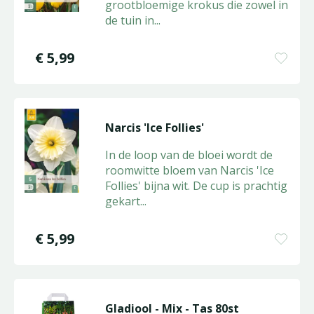
grootbloemige krokus die zowel in
de tuin in
...
€
5
,
99
Narcis 'Ice Follies'
In de loop van de bloei wordt de
roomwitte bloem van Narcis 'Ice
Follies' bijna wit. De cup is prachtig
gekart
...
€
5
,
99
Gladiool - Mix - Tas 80st