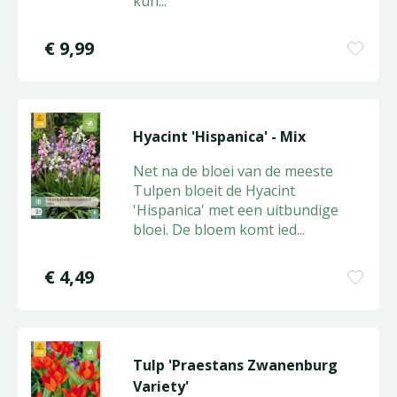
kun
...
€
9
,
99
Hyacint 'Hispanica' - Mix
Net na de bloei van de meeste
Tulpen bloeit de Hyacint
'Hispanica' met een uitbundige
bloei. De bloem komt ied
...
€
4
,
49
Tulp 'Praestans Zwanenburg
Variety'