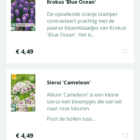
Krokus 'Blue Ocean'
De opvallende oranje stamper
contrasteert prachtig met de
paarse bloemblaadjes van Krokus
'Blue Ocean'. Het is
...
€
4
,
49
Sierui 'Cameleon'
Allium 'Cameleon' is een kleine
sierui met bloempjes die van wit
naar roze kleuren.
Poot de bollen tuss
...
€
4
,
49