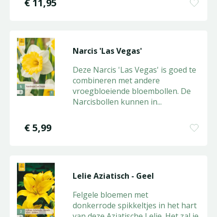
€
11
,
95
Narcis 'Las Vegas'
Deze Narcis 'Las Vegas' is goed te
combineren met andere
vroegbloeiende bloembollen. De
Narcisbollen kunnen in
...
€
5
,
99
Lelie Aziatisch - Geel
Felgele bloemen met
donkerrode spikkeltjes in het hart
van deze Aziatische Lelie. Het zal je