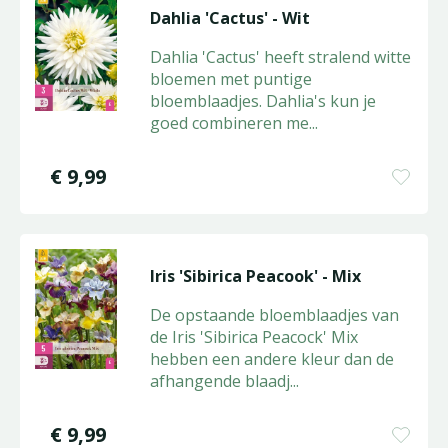
Dahlia 'Cactus' - Wit
Dahlia 'Cactus' heeft stralend witte
bloemen met puntige
bloemblaadjes. Dahlia's kun je
goed combineren me
...
€
9
,
99
Iris 'Sibirica Peacook' - Mix
De opstaande bloemblaadjes van
de Iris 'Sibirica Peacock' Mix
hebben een andere kleur dan de
afhangende blaadj
...
€
9
,
99