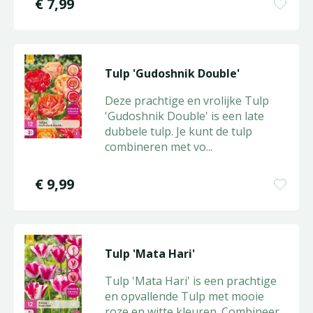
€
7
,
99
Tulp 'Gudoshnik Double'
Deze prachtige en vrolijke Tulp
'Gudoshnik Double' is een late
dubbele tulp. Je kunt de tulp
combineren met vo
...
€
9
,
99
Tulp 'Mata Hari'
Tulp 'Mata Hari' is een prachtige
en opvallende Tulp met mooie
roze en witte kleuren. Combineer