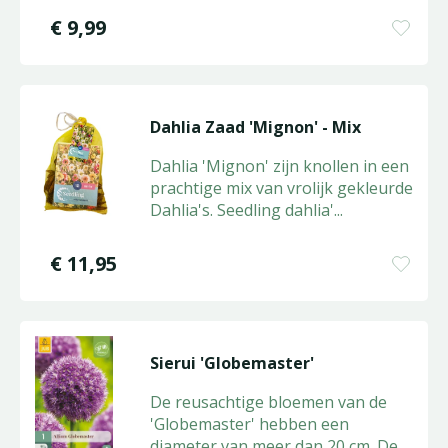
€
9
,
99
Dahlia Zaad 'Mignon' - Mix
Dahlia 'Mignon' zijn knollen in een
prachtige mix van vrolijk gekleurde
Dahlia's. Seedling dahlia'
...
€
11
,
95
Sierui 'Globemaster'
De reusachtige bloemen van de
'Globemaster' hebben een
diameter van meer dan 20 cm. De