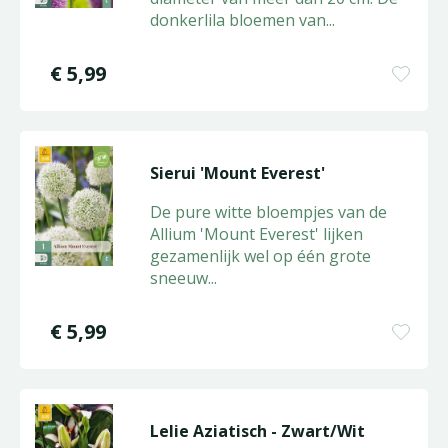
donkerlila bloemen van
...
€
5
,
99
Sierui 'Mount Everest'
De pure witte bloempjes van de
Allium 'Mount Everest' lijken
gezamenlijk wel op één grote
sneeuw
...
€
5
,
99
Lelie Aziatisch - Zwart/Wit