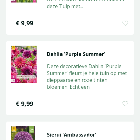
deze Tulp met
...
€
9
,
99
Dahlia 'Purple Summer'
Deze decoratieve Dahlia 'Purple
Summer' fleurt je hele tuin op met
dieppaarse en roze tinten
bloemen. Echt een
...
€
9
,
99
Sierui 'Ambassador'