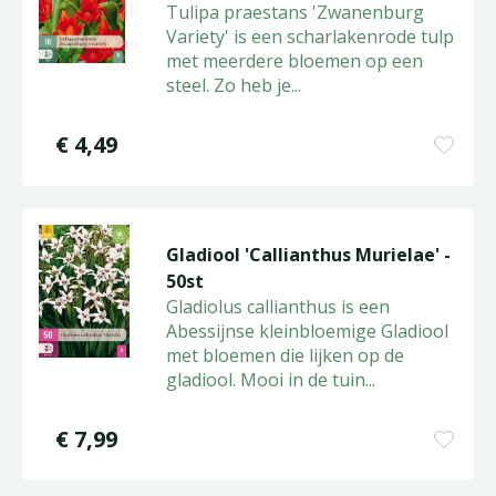
Tulipa praestans 'Zwanenburg
Variety' is een scharlakenrode tulp
met meerdere bloemen op een
steel. Zo heb je
...
€
4
,
49
Gladiool 'Callianthus Murielae' -
50st
Gladiolus callianthus is een
Abessijnse kleinbloemige Gladiool
met bloemen die lijken op de
gladiool. Mooi in de tuin
...
€
7
,
99