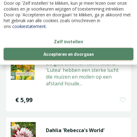
Door op 'Zelf instellen' te klikken, kun je meer lezen over onze
Leg de
...
cookies en je voorkeuren wijzigen of toestemming intrekken.
Door op 'Accepteren en doorgaan' te klikken, ga je akkoord met
€
5
,
99
het gebruik van alle cookies zoals omschreven in
ons
cookiestatement
.
Zelf instellen
Keizerskroon 'Lutea'
Accepteren en doorgaan
De gele bloemen van Fritillaria
'Lutea' hebben een sterke lucht
die muizen en mollen op een
afstand houde
...
€
5
,
99
Dahlia 'Rebecca's World'