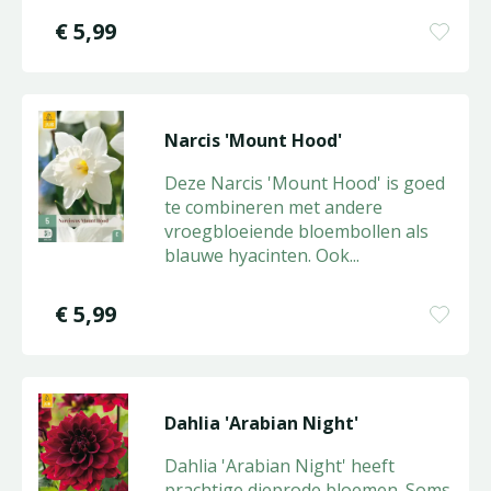
€
5
,
99
Narcis 'Mount Hood'
Deze Narcis 'Mount Hood' is goed
te combineren met andere
vroegbloeiende bloembollen als
blauwe hyacinten. Ook
...
€
5
,
99
Dahlia 'Arabian Night'
Dahlia 'Arabian Night' heeft
prachtige dieprode bloemen. Soms