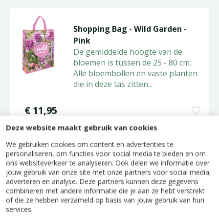
Shopping Bag - Wild Garden -
Pink
De gemiddelde hoogte van de
bloemen is tussen de 25 - 80 cm.
Alle bloembollen en vaste planten
die in deze tas zitten
...
€
11
,
95
Deze website maakt gebruik van cookies
We gebruiken cookies om content en advertenties te
personaliseren, om functies voor social media te bieden en om
Anemoon 'Bride'
ons websiteverkeer te analyseren. Ook delen we informatie over
jouw gebruik van onze site met onze partners voor social media,
Anemoon 'Bride' is een
adverteren en analyse. Deze partners kunnen deze gegevens
uitstekende snijbloem die je goed
combineren met andere informatie die je aan ze hebt verstrekt
kunt combineren met andere
of die ze hebben verzameld op basis van jouw gebruik van hun
services.
zomerbollen.