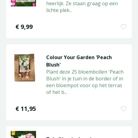
heerlijk. Ze staan graag op een
lichte plek
...
€
9
,
99
Colour Your Garden 'Peach
Blush'
Plant deze 25 bloembollen 'Peach
Blush' in je tuin in de border of in
een bloempot voor op het terras
of het b
...
€
11
,
95