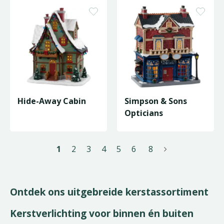
Hide-Away Cabin
Simpson & Sons
Opticians
1
2
3
4
5
6
8
Ontdek ons uitgebreide kerstassortiment
Kerstverlichting voor binnen én buiten