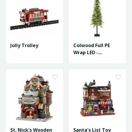
Jolly Trolley
Colwood Full PE
Wrap LED -
D20/H120cm
St. Nick's Wooden
Santa's List Toy