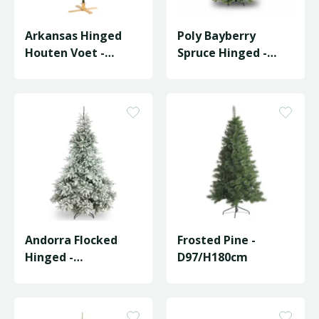
Arkansas Hinged
Poly Bayberry
Houten Voet -
Spruce Hinged -
D114/H152cm
D122/H183cm
Andorra Flocked
Frosted Pine -
Hinged -
D97/H180cm
D127/H183cm