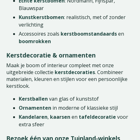
Echte kerstbomen
: Nordmann, Fijnspar,
Blauwspar
Kunstkerstbomen
: realistisch, met of zonder
verlichting
Accessoires zoals
kerstboomstandaards
en
boomrokken
Kerstdecoratie & ornamenten
Maak je boom of interieur compleet met onze
uitgebreide collectie
kerstdecoraties
. Combineer
materialen, kleuren en stijlen voor een persoonlijke
kerstlook.
Kerstballen
van glas of kunststof
Ornamenten
in moderne of klassieke stijl
Kandelaren
,
kaarsen
en
tafeldecoratie
voor
extra sfeer
Bezoek één van onze Tuinland-winkels