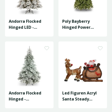
Andorra Flocked
Poly Bayberry
Hinged LED -
Hinged Power
D127/H183cm
Connect LED -
D122/H183cm
Andorra Flocked
Led Figuren Acryl
Hinged -
Santa Steady
D150/H213cm
L.82.5W.33H.47Cm
Ass./Koel W…