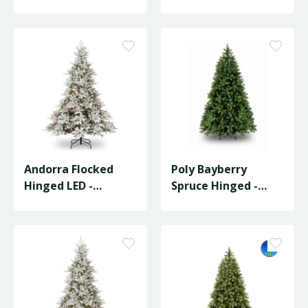
D168/H274cm
D155/H228cm
Andorra Flocked
Poly Bayberry
Hinged LED -
Spruce Hinged -
D149/H213cm
D160/H243cm