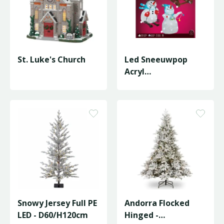
St. Luke's Church
Led Sneeuwpop
Acryl
Skiing/Sledding/Ste
ady Bo
L.21.5W.29.5H…
Snowy Jersey Full PE
Andorra Flocked
LED - D60/H120cm
Hinged -