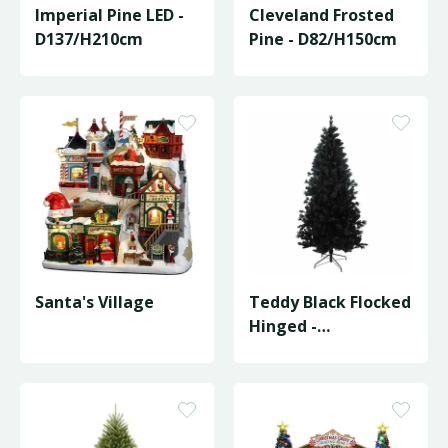
Imperial Pine LED -
Cleveland Frosted
D137/H210cm
Pine - D82/H150cm
Santa's Village
Teddy Black Flocked
Hinged -
D107/H210cm