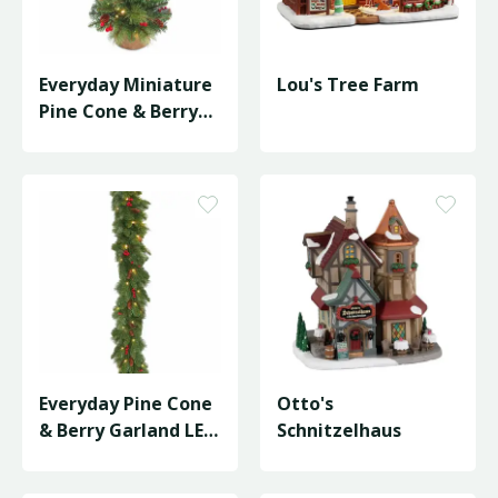
Everyday Miniature
Lou's Tree Farm
Pine Cone & Berry
Tree LED -
D46/H81cm
Everyday Pine Cone
Otto's
& Berry Garland LED
Schnitzelhaus
- L274cm