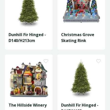
Dunhill Fir Hinged -
Christmas Grove
D140/H213cm
Skating Rink
The Hillside Winery
Dunhill Fir Hinged -