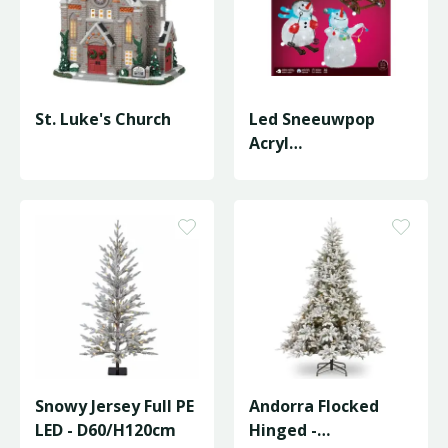
St. Luke's Church
Led Sneeuwpop
Acryl
Skiing/Sledding/Ste
ady Bo
L.21.5W.29.5H…
Snowy Jersey Full PE
Andorra Flocked
LED - D60/H120cm
Hinged -