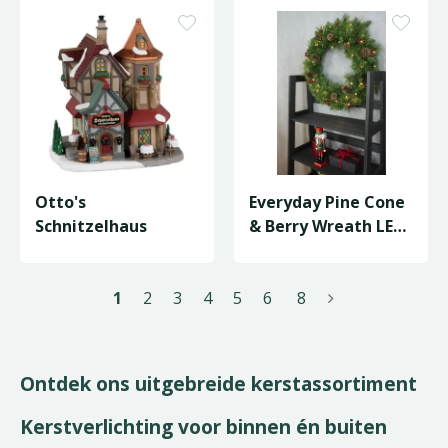
Otto's
Everyday Pine Cone
Schnitzelhaus
& Berry Wreath LED
- D61cm
1
2
3
4
5
6
8
Ontdek ons uitgebreide kerstassortiment
Kerstverlichting voor binnen én buiten