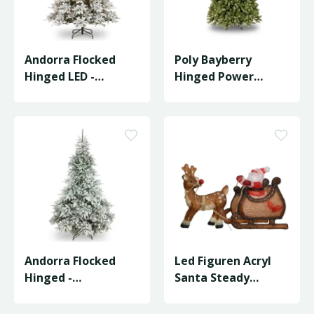
Andorra Flocked
Poly Bayberry
Hinged LED -
Hinged Power
D127/H183cm
Connect LED -
D122/H183cm
Andorra Flocked
Led Figuren Acryl
Hinged -
Santa Steady
D150/H213cm
L.82.5W.33H.47Cm
Ass./Koel W…