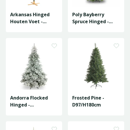
Arkansas Hinged
Poly Bayberry
Houten Voet -
Spruce Hinged -
D114/H152cm
D122/H183cm
Andorra Flocked
Frosted Pine -
Hinged -
D97/H180cm
D127/H183cm