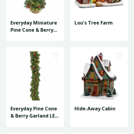
Everyday Miniature
Lou's Tree Farm
Pine Cone & Berry
Tree LED -
D46/H81cm
Everyday Pine Cone
Hide-Away Cabin
& Berry Garland LED
- L274cm