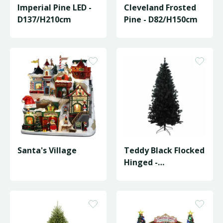
Imperial Pine LED -
Cleveland Frosted
D137/H210cm
Pine - D82/H150cm
Santa's Village
Teddy Black Flocked
Hinged -
D107/H210cm