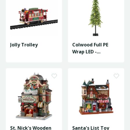
Jolly Trolley
Colwood Full PE
Wrap LED -
D20/H120cm
St. Nick's Wooden
Santa's List Toy