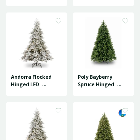
D168/H274cm
D155/H228cm
Andorra Flocked
Poly Bayberry
Hinged LED -
Spruce Hinged -
D149/H213cm
D160/H243cm