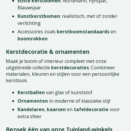
Echte kerstbomen
: Nordmann, Fijnspar,
Blauwspar
Kunstkerstbomen
: realistisch, met of zonder
verlichting
Accessoires zoals
kerstboomstandaards
en
boomrokken
Kerstdecoratie & ornamenten
Maak je boom of interieur compleet met onze
uitgebreide collectie
kerstdecoraties
. Combineer
materialen, kleuren en stijlen voor een persoonlijke
kerstlook.
Kerstballen
van glas of kunststof
Ornamenten
in moderne of klassieke stijl
Kandelaren
,
kaarsen
en
tafeldecoratie
voor
extra sfeer
Bezoek één van onze Tuinland-winkels