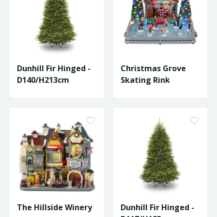
Dunhill Fir Hinged -
Christmas Grove
D140/H213cm
Skating Rink
The Hillside Winery
Dunhill Fir Hinged -