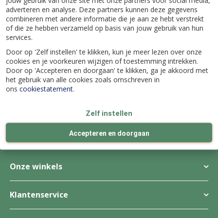
Sipora-serie is vervaardigd uit
jouw gebruik van onze site met onze partners voor social media,
adverteren en analyse. Deze partners kunnen deze gegevens
duurzaam massief teakhout en
combineren met andere informatie die je aan ze hebt verstrekt
biedt met een lengte van 180
...
of die ze hebben verzameld op basis van jouw gebruik van hun
services.
€
215
,
40
€
359
,
00
Door op 'Zelf instellen' te klikken, kun je meer lezen over onze
cookies en je voorkeuren wijzigen of toestemming intrekken.
Door op 'Accepteren en doorgaan' te klikken, ga je akkoord met
het gebruik van alle cookies zoals omschreven in
ons
cookiestatement
.
Wij bestaan al
meer dan 100 jaar
4 echte
winkels
Zelf instellen
Ieder seizoen verrassend vernieuwd
Accepteren en doorgaan
Onze winkels
Klantenservice