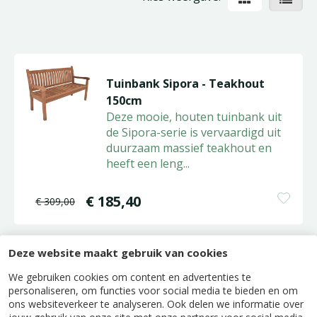
Tuinbank Sipora - Teakhout
150cm
Deze mooie, houten tuinbank uit
de Sipora-serie is vervaardigd uit
duurzaam massief teakhout en
heeft een leng
...
€
185
,
40
€
309
,
00
Deze website maakt gebruik van cookies
Tuinbank Sipora - Teakhout
We gebruiken cookies om content en advertenties te
180cm
personaliseren, om functies voor social media te bieden en om
Deze royale tuinbank uit de
ons websiteverkeer te analyseren. Ook delen we informatie over