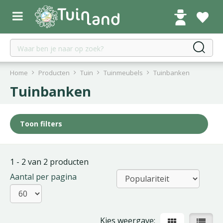
G
a
n
a
a
r
c
Home
Producten
Tuin
Tuinmeubels
Tuinbanken
o
Tuinbanken
n
t
e
Toon filters
n
t
1 - 2 van 2 producten
Aantal per pagina
Kies weergave: