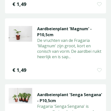
€
1
,
49
Aardbeienplant 'Magnum' -
P10,5cm
De vruchten van de Fragaria
'Magnum' zijn groot, kort en
conisch van vorm. De aardbei ruikt
heerlijk en is sap
...
€
1
,
49
Aardbeienplant 'Senga Sengana'
- P10,5cm
Fragaria 'Senga Sengana' is