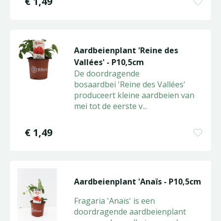
€
1
,
49
Aardbeienplant 'Reine des
Vallées' - P10,5cm
De doordragende
bosaardbei 'Reine des Vallées'
produceert kleine aardbeien van
mei tot de eerste v
...
€
1
,
49
Aardbeienplant 'Anaïs - P10,5cm
Fragaria 'Anaïs' is een
doordragende aardbeienplant