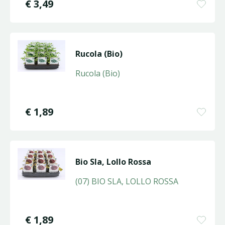
€
3
,
49
Rucola (Bio)
Rucola (Bio)
€
1
,
89
Bio Sla, Lollo Rossa
(07) BIO SLA, LOLLO ROSSA
€
1
,
89