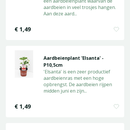
een aardbeienplant waarvan de
aardbeien in veel trosjes hangen.
Aan deze aard
...
€
1
,
49
Aardbeienplant 'Elsanta' -
P10,5cm
'Elsanta' is een zeer productief
aardbeienras met een hoge
opbrengst. De aardbeien rijpen
midden juni en zijn
...
€
1
,
49