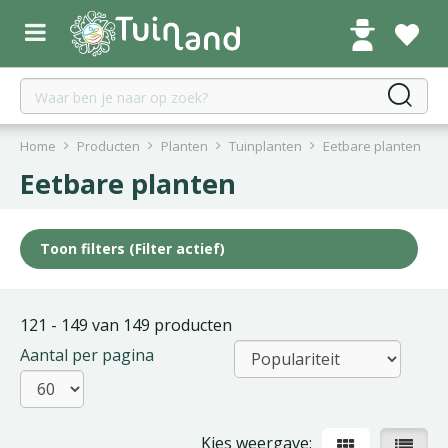
G
a
n
a
a
r
c
Home
Producten
Planten
Tuinplanten
Eetbare planten
o
Eetbare planten
n
t
e
Toon filters
(Filter actief)
n
t
121 - 149 van 149 producten
Aantal per pagina
Kies weergave: