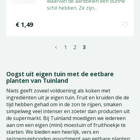
waarvan de aardbeien een dunne
schil hebben. Ze zijn
...
€
1
,
49
1
2
3
Oogst uit eigen tuin met de eetbare
planten van Tuinland
Niets geeft zoveel voldoening als koken met
ingrediënten uit je eigen tuin. Fruit en kruiden die de
tijd hebben gehad om in de zon te rijpen, smaken
simpelweg veel intenser en zoeter dan producten uit
de supermarkt. Bij Tuinland moedigen we iedereen
aan om een eigen (mini) moestuin of fruithoekje te
starten. We bieden een heerlijk, vers en
seizoensgebonden assortiment aan eetbare planten;