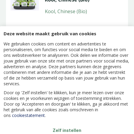
Kool, Chinese (Bio)
€
1
,
89
Deze website maakt gebruik van cookies
We gebruiken cookies om content en advertenties te
personaliseren, om functies voor social media te bieden en om
ons websiteverkeer te analyseren. Ook delen we informatie over
jouw gebruik van onze site met onze partners voor social media,
Aardbeienplant 'Darselect' -
adverteren en analyse. Deze partners kunnen deze gegevens
P10,5cm
combineren met andere informatie die je aan ze hebt verstrekt
De bloeimaanden van Fragaria
of die ze hebben verzameld op basis van jouw gebruik van hun
services.
'Darselect' zijn van mei - oktober
en de bloemen wit en geel van
Door op 'Zelf instellen' te klikken, kun je meer lezen over onze
kleur. De aardbe
...
cookies en je voorkeuren wijzigen of toestemming intrekken.
Door op 'Accepteren en doorgaan' te klikken, ga je akkoord met
het gebruik van alle cookies zoals omschreven in
€
1
,
49
ons
cookiestatement
.
Zelf instellen