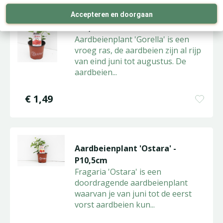
Accepteren en doorgaan
Aardbeienplant 'Gorella' -
P10,5cm
Aardbeienplant 'Gorella' is een
vroeg ras, de aardbeien zijn al rijp
van eind juni tot augustus. De
aardbeien
...
€
1
,
49
Aardbeienplant 'Ostara' -
P10,5cm
Fragaria 'Ostara' is een
doordragende aardbeienplant
waarvan je van juni tot de eerst
vorst aardbeien kun
...