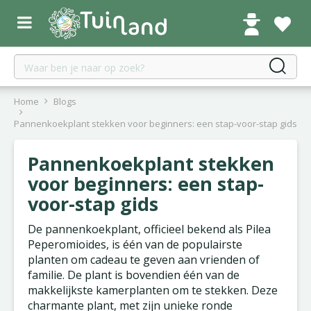
G
a
n
a
a
r
c
Home
Blogs
o
Pannenkoekplant stekken voor beginners: een stap-voor-stap gids
n
t
Pannenkoekplant stekken
e
n
voor beginners: een stap-
t
voor-stap gids
De pannenkoekplant, officieel bekend als Pilea
Peperomioides, is één van de populairste
planten om cadeau te geven aan vrienden of
familie. De plant is bovendien één van de
makkelijkste kamerplanten om te stekken. Deze
charmante plant, met zijn unieke ronde