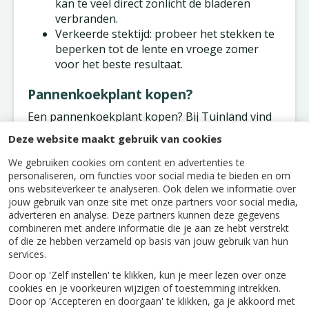
kan te veel direct zonlicht de bladeren
verbranden.
Verkeerde stektijd: probeer het stekken te
beperken tot de lente en vroege zomer
voor het beste resultaat.
Pannenkoekplant kopen?
Een pannenkoekplant kopen? Bij Tuinland vind
je niet alleen een breed assortiment aan
Deze website maakt gebruik van cookies
gezonde en mooie pannenkoekplanten, maar
ook krijg je deskundig advies over de verzorging
We gebruiken cookies om content en advertenties te
personaliseren, om functies voor social media te bieden en om
ervan. Bij Tuinland ben je verzekerd van kwaliteit
ons websiteverkeer te analyseren. Ook delen we informatie over
en vitaliteit. Bovendien staat ons vriendelijke en
jouw gebruik van onze site met onze partners voor social media,
deskundige personeel altijd klaar om je te
adverteren en analyse. Deze partners kunnen deze gegevens
helpen met tips en trucs voor het stekken en
combineren met andere informatie die je aan ze hebt verstrekt
verzorgen van je nieuwe groene aanwinst.
of die ze hebben verzameld op basis van jouw gebruik van hun
services.
Door op 'Zelf instellen' te klikken, kun je meer lezen over onze
cookies en je voorkeuren wijzigen of toestemming intrekken.
Door op 'Accepteren en doorgaan' te klikken, ga je akkoord met