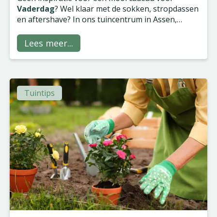
Vaderdag
? Wel klaar met de sokken, stropdassen
en aftershave? In ons tuincentrum in Assen,
Groningen, Wilp en Zwolle vind je gegarandeerd
iets van zijn gading, of hij nu groene vingers heeft
Lees meer...
of niet!
Tuintips