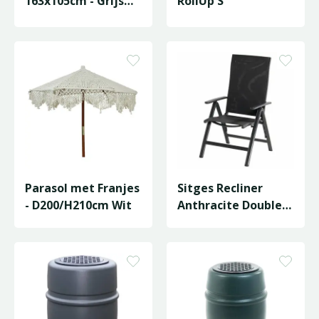
163x105cm - Grijs
RollUp S
blad
Parasol met Franjes
Sitges Recliner
- D200/H210cm Wit
Anthracite Double
Sling