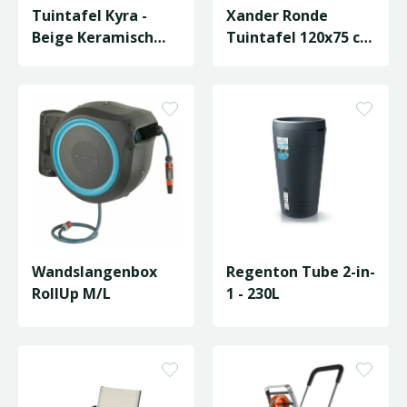
Tuintafel Kyra -
Xander Ronde
Beige Keramisch
Tuintafel 120x75 cm
Blad
- Wit marmer
keramisch blad
Wandslangenbox
Regenton Tube 2-in-
RollUp M/L
1 - 230L