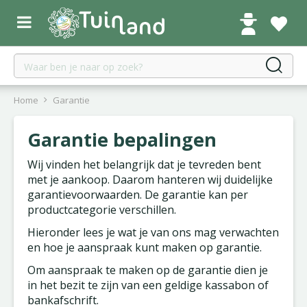
G
a
n
a
a
r
c
Home
Garantie
o
n
Garantie bepalingen
t
e
Wij vinden het belangrijk dat je tevreden bent
n
met je aankoop. Daarom hanteren wij duidelijke
t
garantievoorwaarden. De garantie kan per
productcategorie verschillen.
Hieronder lees je wat je van ons mag verwachten
en hoe je aanspraak kunt maken op garantie.
Om aanspraak te maken op de garantie dien je
in het bezit te zijn van een geldige kassabon of
bankafschrift.