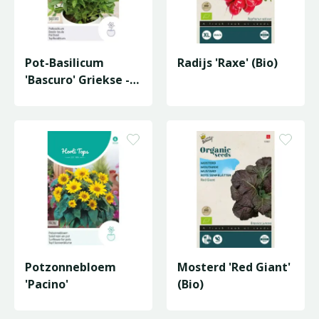
Pot-Basilicum
Radijs 'Raxe' (Bio)
'Bascuro' Griekse -
Donkergroene
Potzonnebloem
Mosterd 'Red Giant'
'Pacino'
(Bio)