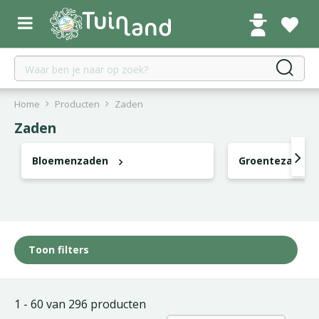
G
a
n
a
a
r
c
Home
Producten
Zaden
o
Zaden
n
t
Bloemenzaden
Groentezaden
e
n
t
Toon filters
1 - 60 van 296 producten