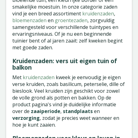
bloeiende tuin, een kleurrijke border of een
smakelijke moestuin. In onze categorie zaden
vind je een breed assortiment
kruidenzaden
,
bloemenzaden
en
groentezaden
, zorgvuldig
samengesteld voor verschillende tuintypes en
ervaringsniveaus. Of je nu een beginnende
tuinier bent of al jaren zaait: zelf kweken begint
met goede zaden.
Kruidenzaden: vers uit eigen tuin of
balkon
Met
kruidenzaden
kweek je eenvoudig je eigen
verse kruiden, zoals basilicum, peterselie, dille of
bieslook. Veel kruiden zijn geschikt voor zowel
de volle grond als potten en bakken. Op de
product pagina's vind je duidelijke informatie
over de
zaaiperiode
,
standplaats
en
verzorging
, zodat je precies weet wanneer en
hoe je kunt zaaien.