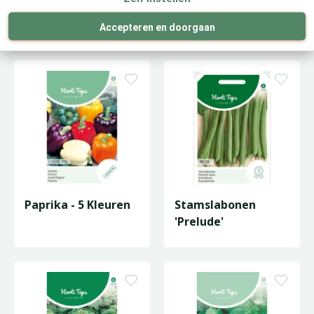
Geranium 'Mustang'
Courgette 'Black
F1
Beauty'
Accepteren en doorgaan
Paprika - 5 Kleuren
Stamslabonen
'Prelude'