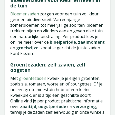
Bloemenzaden voor kleur en leven in
de tuin
Bloemenzaden
zorgen voor een tuin vol kleur,
geur en biodiversiteit. Van eenjarige
zomerbloemen tot meerjarige soorten: bloemen
trekken bijen en vlinders aan en geven elke tuin
een natuurlijke uitstraling. Per product lees je
online meer over de
bloeiperiode
,
zaaimoment
en
groeiwijze
, zodat je gericht de juiste zaden
kunt kiezen.
Groentezaden: zelf zaaien, zelf
oogsten
Met
groentezaden
kweek je je eigen groenten,
zoals sla, tomaten, wortelen of courgettes. Of je
nu een grote moestuin hebt of een kleine
kweekplek, er is altijd een geschikte soort.
Online vind je per product praktische informatie
over
zaaitijd
,
oogstperiode
en
verzorging
,
terwijl je de zaden zelf eenvoudig in onze winkels