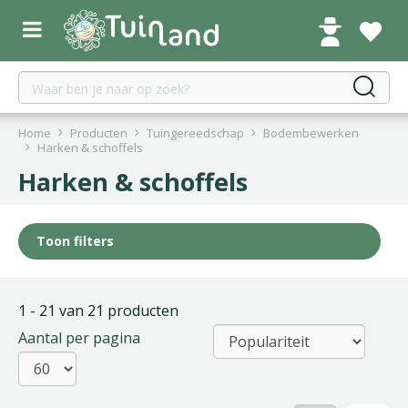
G
a
n
a
a
r
c
Home
Producten
Tuingereedschap
Bodembewerken
o
Harken & schoffels
n
Harken & schoffels
t
e
n
Toon filters
t
1 - 21 van 21 producten
Aantal per pagina