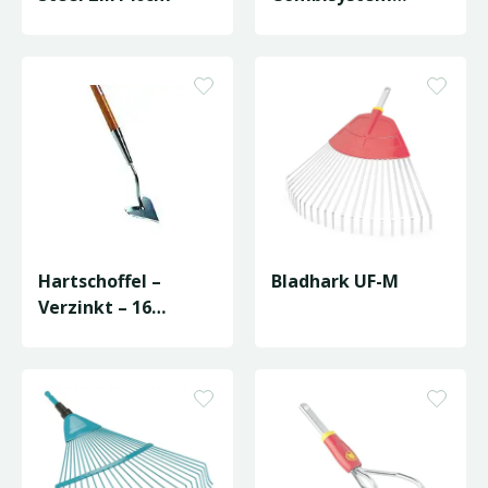
Verstelbaar E5
Hartschoffel –
Bladhark UF-M
Verzinkt – 16
Centimeter –
Essenhouten Steel…