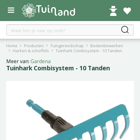
G
a
n
a
a
r
c
Home
Producten
Tuingereedschap
Bodembewerken
o
Harken & schoffels
Tuinhark Combisystem - 10 Tanden
n
Meer van:
Gardena
t
Tuinhark Combisystem - 10 Tanden
e
n
t