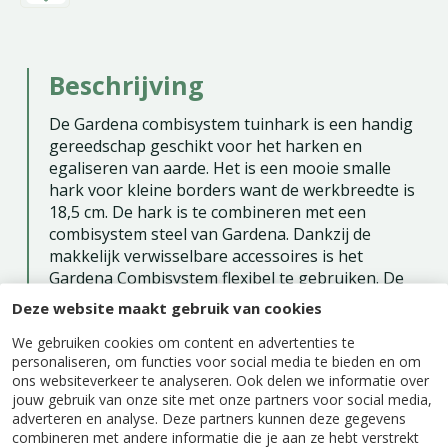
Beschrijving
De Gardena combisystem tuinhark is een handig
gereedschap geschikt voor het harken en
egaliseren van aarde. Het is een mooie smalle
hark voor kleine borders want de werkbreedte is
18,5 cm. De hark is te combineren met een
combisystem steel van Gardena. Dankzij de
makkelijk verwisselbare accessoires is het
Gardena Combisystem flexibel te gebruiken. De
hark kan met alle stelen van het Gardena
Deze website maakt gebruik van cookies
Comisystem gecombineerd worden. Je bevestigt
We gebruiken cookies om content en advertenties te
de hark door deze op de steel te schuiven en vast
personaliseren, om functies voor social media te bieden en om
te schroeven. Voor deze hark is een steel met een
ons websiteverkeer te analyseren. Ook delen we informatie over
lengte van
150 cm
aan te raden. Het hangt wel af
jouw gebruik van onze site met onze partners voor social media,
van je lichaamslengte.
adverteren en analyse. Deze partners kunnen deze gegevens
De hark is gemaakt van hoogwaardig staal en de
combineren met andere informatie die je aan ze hebt verstrekt