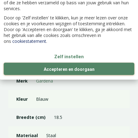
Duroplast coating beschermt optimaal tegen
of die ze hebben verzameld op basis van jouw gebruik van hun
services.
corrosie en maakt de hark duurzaam.
Door op 'Zelf instellen' te klikken, kun je meer lezen over onze
cookies en je voorkeuren wijzigen of toestemming intrekken.
Door op 'Accepteren en doorgaan' te klikken, ga je akkoord met
het gebruik van alle cookies zoals omschreven in
ons
cookiestatement
.
Specificaties
Zelf instellen
EAN code
4078500317603
Accepteren en doorgaan
Merk
Gardena
Kleur
Blauw
Breedte (cm)
18.5
Materiaal
Staal