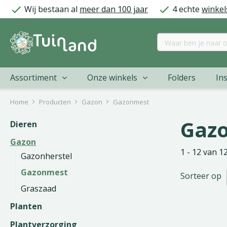
Ga
Wij bestaan al
meer dan 100 jaar
4 echte
winkel
naar
content
Assortiment
Onze winkels
Folders
Ins
Home
Producten
Gazon
Gazonmest
Gaz
Dieren
Gazon
1 - 12 van 1
Gazonherstel
Gazonmest
Sorteer op
Graszaad
Planten
Plantverzorging