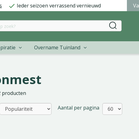
s
Ieder seizoen verrassend vernieuwd
Va
piratie
Overname Tuinland
onmest
2 producten
Aantal per pagina