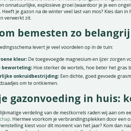
 onnatuurlijke, explosieve groei (waardoor je je een ongelu
Heeft je gazon na de winter veel last van mos? Kies dan in
 verwerkt zit.
m bemesten zo belangrijk
dingsschema levert je veel voordelen op in de tuin:
oene kleur:
De toegevoegde magnesium en ijzer zorgen voo
 beworteling:
Hoe sterker de wortels, hoe beter het gras
lijke onkruidbestrijding:
Een dichte, goed gevoede grasma
dzaadjes om te ontkiemen.
je gazonvoeding in huis: k
lijkmatige verdeling van de mestkorrels raden wij aan om ee
schap
. Hiermee voorkom je verbrandingsplekken door een op
amenstelling kiest voor dit moment van het jaar? Kom dan na