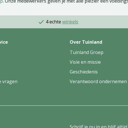
lp
. Onze medewerkers geven je met alle plezier een voeding
4 echte
winkels
vice
Over Tuinland
Tuinland Groep
Visie en missie
Geschiedenis
e vragen
Verantwoord ondernemen
Schrijf je nu in en blijf al