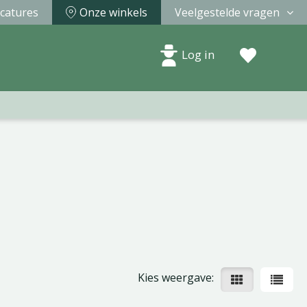
catures
Onze winkels
Veelgestelde vragen
Log in
Kies weergave: