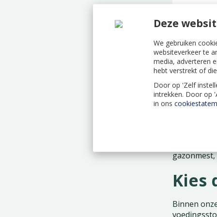
Pokon G
met Kalk 
Deze websit
We gebruiken cookie
websiteverkeer te a
media, adverteren e
hebt verstrekt of d
Hoog
Door op 'Zelf instel
bij T
intrekken. Door op 
in ons
cookiestatem
Gras is een
mooi van kl
kleur flets
gazonmest, w
Kies 
Binnen onze
voedingsstof