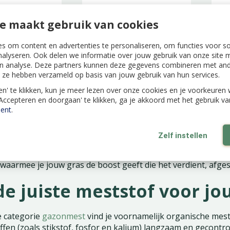
azonmest
Pokon Gazonmest
Po
3-in-1 - 5kg
met Kalk 3-in-1 - 2kg
Re
e maakt gebruik van cookies
va
s om content en advertenties te personaliseren, om functies voor s
nalyseren. Ook delen we informatie over jouw gebruik van onze site m
n analyse. Deze partners kunnen deze gegevens combineren met ande
ie ze hebben verzameld op basis van jouw gebruik van hun services.
waardige gazonmest voor 
len' te klikken, kun je meer lezen over onze cookies en je voorkeure
uinland
'Accepteren en doorgaan' te klikken, ga je akkoord met het gebruik v
ent
.
 intensieve groeier en onttrekt daardoor onafgebroken voe
Zelf instellen
eur te houden, is regelmatig bemesten een absolute must. Z
 en krijgen mos en onkruid de kans om de overhand te nemen
aarmee je jouw gras de boost geeft die het verdient, afges
de juiste meststof voor jo
 categorie
gazonmest
vind je voornamelijk organische mest
fen (zoals stikstof, fosfor en kalium) langzaam en gecontr