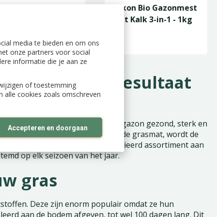
kon Gazon
Pokon Bio Gazonmest
volutie - 1kg
met Kalk 3-in-1 - 1kg
naf
ocial media te bieden en om ons
et onze partners voor social
re informatie die je aan ze
een oersterk resultaat
n wijzigen of toestemming
an alle cookies zoals omschreven
dingsstoffen aan de bodem. Om je gazon gezond, sterk en
Accepteren en doorgaan
onder de juiste voeding verzwakt de grasmat, wordt de
. Bij Tuinland bieden we een gevarieerd assortiment aan
temd op elk seizoen van het jaar.
uw gras
stoffen. Deze zijn enorm populair omdat ze hun
oleerd aan de bodem afgeven, tot wel 100 dagen lang. Dit