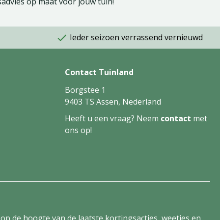
sadvies op maat voor jouw tuin!
Ieder seizoen verrassend vernieuwd
Contact Tuinland
Borgstee 1
9403 TS Assen, Nederland
Heeft u een vraag? Neem
contact
met
ons op!
tijd op de hoogte van de laatste kortingsacties, weetjes en