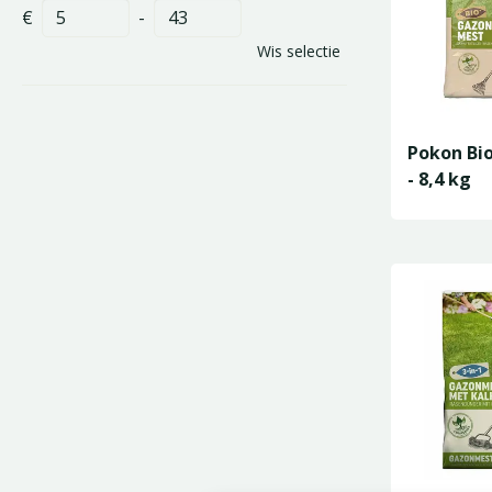
€
-
Wis selectie
Pokon Bi
- 8,4 kg