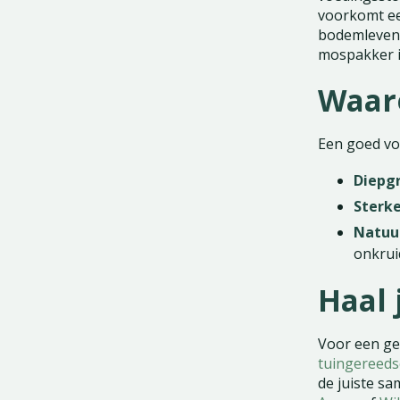
voorkomt een
bodemleven. 
mospakker in
Waaro
Een goed voe
Diepgr
Sterke
Natuur
onkrui
Haal 
Voor een ge
tuingereed
de juiste s