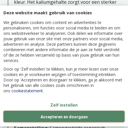
kleur. Het kaliumgehalte zorgt voor een sterker
gazon en je hebt minder last van mos. Ook krijgt
Deze website maakt gebruik van cookies
het gras meer weerstand tegen vorst in de
winter. Doordat er kalk in zit hoef je niet meer
We gebruiken cookies om content en advertenties te
apart kalk te strooien. De plantversterker zorgt
personaliseren, om functies voor social media te bieden en om
ons websiteverkeer te analyseren. Ook delen we informatie over
voor steviger gras dat beter bestand is tegen
jouw gebruik van onze site met onze partners voor social media,
droogte en ziektes. Het gras blijft mooier rechtop
adverteren en analyse. Deze partners kunnen deze gegevens
staan waardoor het beter te maaien is. Bemest je
combineren met andere informatie die je aan ze hebt verstrekt
gazon drie keer per jaar: voorjaar, zomer en
of die ze hebben verzameld op basis van jouw gebruik van hun
najaar. Bemest niet als het te warm of te droog
services.
weer is.
Door op 'Zelf instellen' te klikken, kun je meer lezen over onze
Gebruiksaanwijzing
cookies en je voorkeuren wijzigen of toestemming intrekken.
Door op 'Accepteren en doorgaan' te klikken, ga je akkoord met
het gebruik van alle cookies zoals omschreven in
Maai het gazon
ons
cookiestatement
.
Strooi, bij voorkeur met een strooier, de
korrels gelijkmatig uit over je gazon
Zelf instellen
Besproei het gazon als het binnen 24 uur
na toepassing niet regent
Accepteren en doorgaan
Samenstelling:
Samengestelde organisch-