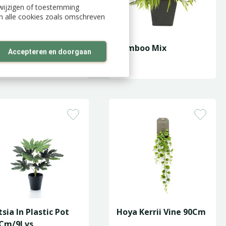
n wijzigen of toestemming
an alle cookies zoals omschreven
y Hanging Bush
Bamboo Mix
Accepteren en doorgaan
een/White 100Cm
tsia In Plastic Pot
Hoya Kerrii Vine 90Cm
Cm/9Lvs