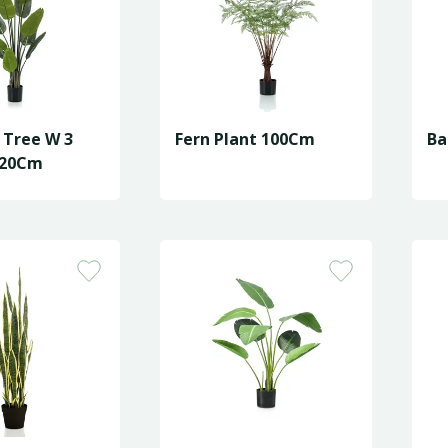
a Tree W 3
Fern Plant 100Cm
Ba
120Cm