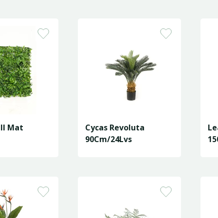
ll Mat
Cycas Revoluta
Le
90Cm/24Lvs
15