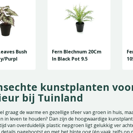
Leaves Bush
Fern Blechnum 20Cm
Fe
y/Purpl
In Black Pot 9.5
1
nsechte kunstplanten voor
ieur bij Tuinland
eel graag de warme en gezellige sfeer van groen in huis, maar 
en in leven te houden? Dan zijn de hoogwaardige kunstplan
tijd van overduidelijk plastic nepgroen ligt gelukkig ver acht
e details nagebootst en met het blote oog (én vaak zelfs op 