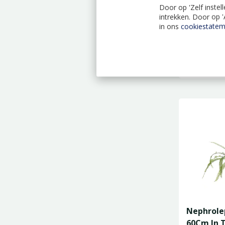
Door op 'Zelf instel
intrekken. Door op 
in ons
cookiestatem
Chamaedo
85Cm In T
Nephrolep
60Cm In T