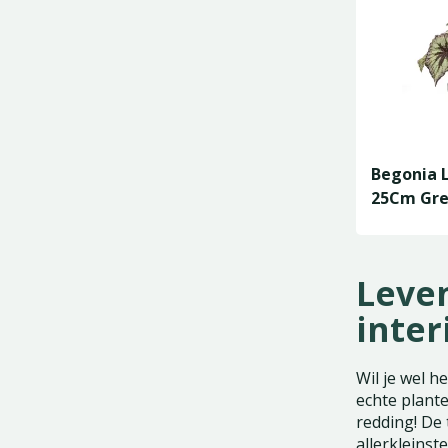
Begonia 
25Cm Gre
Leve
inter
Wil je wel h
echte plant
redding! De 
allerkleinst