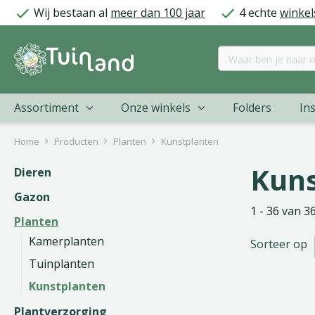
Ga
Wij bestaan al
meer dan 100 jaar
4 echte
winkel
naar
content
Assortiment
Onze winkels
Folders
Ins
Home
Producten
Planten
Kunstplanten
Kuns
Dieren
Gazon
1 - 36 van 3
Planten
Kamerplanten
Sorteer op
Tuinplanten
Kunstplanten
Plantverzorging