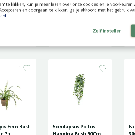
len' te klikken, kun je meer lezen over onze cookies en je voorkeure
'Accepteren en doorgaan' te klikken, ga je akkoord met het gebruik v
ent
.
rea Plant
Ceropegia Hanging
Iv
Zelf instellen
c Pot Ag
Bush 50Cm In Pot
Gr
is Fern Bush
Scindapsus Pictus
Fa
c Po
Hanging Bush 90Cm
30