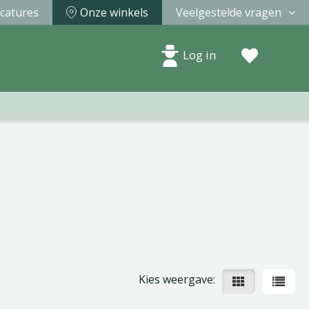
catures
Onze winkels
Veelgestelde vragen
Log in
Kies weergave: