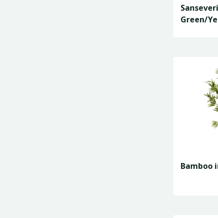
Sansever
Green/Ye
Bla
Bamboo i