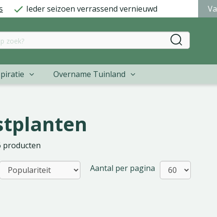
s
Ieder seizoen verrassend vernieuwd
Va
piratie
Overname Tuinland
tplanten
6 producten
Aantal per pagina