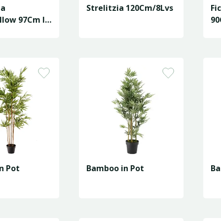
ia
Strelitzia 120Cm/8Lvs
Fi
llow 97Cm In
90
n Pot
Bamboo in Pot
Ba