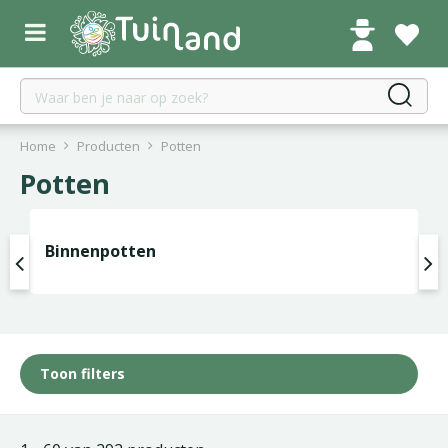
G
a
n
a
a
r
c
Home
Producten
Potten
o
Potten
n
t
e
Binnenpotten
n
t
Toon filters