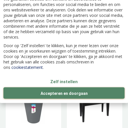
personaliseren, om functies voor social media te bieden en om
ons websiteverkeer te analyseren. Ook delen we informatie over
jouw gebruik van onze site met onze partners voor social media,
adverteren en analyse. Deze partners kunnen deze gegevens
combineren met andere informatie die je aan ze hebt verstrekt
of die ze hebben verzameld op basis van jouw gebruik van hun
services.
Door op 'Zelf instellen' te klikken, kun je meer lezen over onze
cookies en je voorkeuren wijzigen of toestemming intrekken.
Bloempot Loft
Bloempot Loft
Door op 'Accepteren en doorgaan' te klikken, ga je akkoord met
het gebruik van alle cookies zoals omschreven in
Urban Rond op
Urban Rond op
ons
cookiestatement
.
Wielen - D39/H35cm
Wielen - D39/H35cm
Wit
Antraciet
Zelf instellen
Accepteren en doorgaan