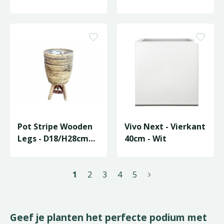
Pot Stripe Wooden
Vivo Next - Vierkant
Legs - D18/H28cm
40cm - Wit
Grijs
1
2
3
4
5
Geef je planten het perfecte podium met