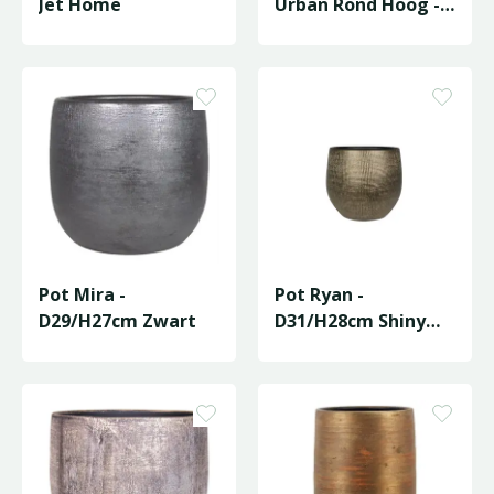
Jet Home
Urban Rond Hoog -
D42/H56cm Wit
Pot Mira -
Pot Ryan -
D29/H27cm Zwart
D31/H28cm Shiny
Gold