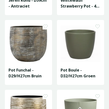
Sereh Rond - D59cm
Whitewash
- Antraciet
Strawberry Pot - 4
Cups
Pot Funchal -
Pot Boule -
D29/H27cm Bruin
D32/H27cm Groen