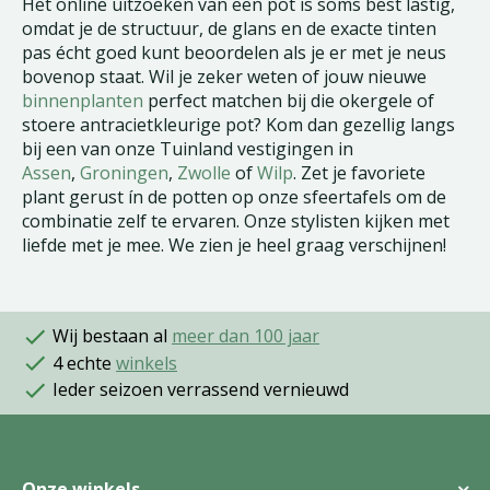
Het online uitzoeken van een pot is soms best lastig,
omdat je de structuur, de glans en de exacte tinten
pas écht goed kunt beoordelen als je er met je neus
bovenop staat. Wil je zeker weten of jouw nieuwe
binnenplanten
perfect matchen bij die okergele of
stoere antracietkleurige pot? Kom dan gezellig langs
bij een van onze Tuinland vestigingen in
Assen
,
Groningen
,
Zwolle
of
Wilp
. Zet je favoriete
plant gerust ín de potten op onze sfeertafels om de
combinatie zelf te ervaren. Onze stylisten kijken met
liefde met je mee. We zien je heel graag verschijnen!
Wij bestaan al
meer dan 100 jaar
4 echte
winkels
Ieder seizoen verrassend vernieuwd
Onze winkels