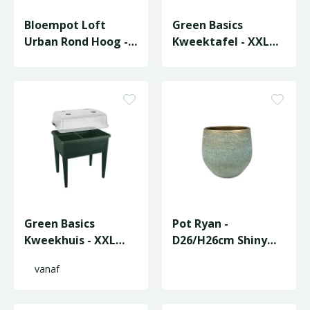
Bloempot Loft
Green Basics
Urban Rond Hoog -
Kweektafel - XXL
D34/H45cm
75cm - Living Black
Antraciet
Green Basics
Pot Ryan -
Kweekhuis - XXL
D26/H26cm Shiny
Super - L75/H22 -
Blue
vanaf
Transparant