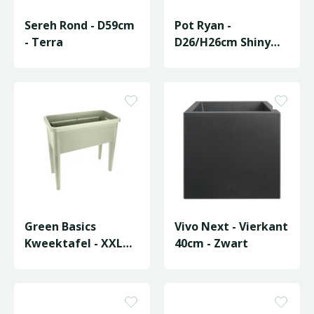
Sereh Rond - D59cm
Pot Ryan -
- Terra
D26/H26cm Shiny
Sand
Green Basics
Vivo Next - Vierkant
Kweektafel - XXL
40cm - Zwart
75cm - Steengroen