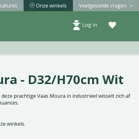
catures
Onze winkels
Veelgestelde vragen
Log in
ra - D32/H70cm Wit
deze prachtige Vaas Moura in industrieel wisselt zich af
nuances.
nze winkels.