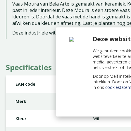
Vaas Moura van Bela Arte is gemaakt van keramiek. Ker
past in ieder interieur. Deze Moura is een stoere vaas
kleuren is. Doordat de vaas met de hand is gemaakt is 
afwijken qua kleur en afmeting. Laat je planten nog be
Deze industriële witte Vaas Moura heeft een binnenma
Deze websit
We gebruiken cookie
websiteverkeer te a
media, adverteren e
Specificaties
hebt verstrekt of d
Door op 'Zelf instel
intrekken. Door op 
EAN code
8717336217003
in ons
cookiestatem
Merk
Bela Arte
Kleur
Wit