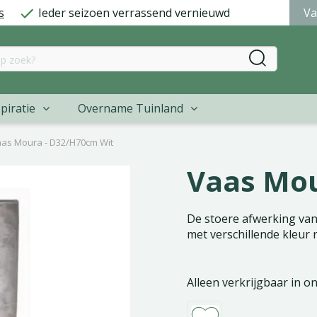
s
Ieder seizoen verrassend vernieuwd
Va
piratie
Overname Tuinland
as Moura - D32/H70cm Wit
Vaas Mou
De stoere afwerking van 
met verschillende kleur 
Alleen verkrijgbaar in o