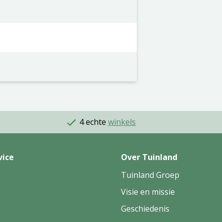
4 echte
winkels
vice
Over Tuinland
Tuinland Groep
Visie en missie
Geschiedenis