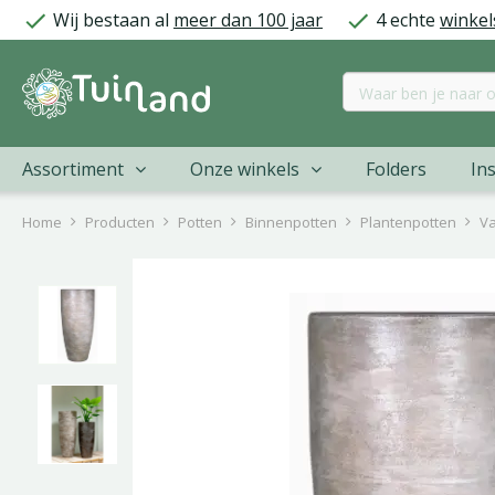
Ga
Wij bestaan al
meer dan 100 jaar
4 echte
winkel
naar
content
Assortiment
Onze winkels
Folders
Ins
Home
Producten
Potten
Binnenpotten
Plantenpotten
Va