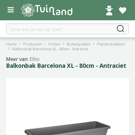
G
a
n
a
a
r
c
Home
Producten
Potten
Buitenpotten
Plantenbakken
o
Balkonbak Barcelona XL - 80cm - Antraciet
n
Meer van:
Elho
t
Balkonbak Barcelona XL - 80cm - Antraciet
e
n
t