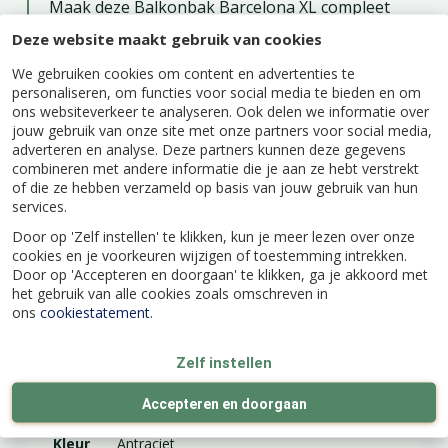
Maak deze Balkonbak Barcelona XL compleet
door er een
bijpassende schotel
onder te zetten.
Deze website maakt gebruik van cookies
Zo voorkom je vlekken en lelijke plekken op de
ondergrond waar je deze bak neerzet.
We gebruiken cookies om content en advertenties te
personaliseren, om functies voor social media te bieden en om
De balkonbak is gemaakt van 100% gerecycled
ons websiteverkeer te analyseren. Ook delen we informatie over
plastic, geproduceerd met windenergie en is
jouw gebruik van onze site met onze partners voor social media,
adverteren en analyse. Deze partners kunnen deze gegevens
weer volledig recyclebaar.
combineren met andere informatie die je aan ze hebt verstrekt
of die ze hebben verzameld op basis van jouw gebruik van hun
services.
Door op 'Zelf instellen' te klikken, kun je meer lezen over onze
cookies en je voorkeuren wijzigen of toestemming intrekken.
Specificaties
Door op 'Accepteren en doorgaan' te klikken, ga je akkoord met
het gebruik van alle cookies zoals omschreven in
ons
cookiestatement
.
EAN code
8711904247379
Zelf instellen
Merk
Elho
Accepteren en doorgaan
Kleur
Antraciet