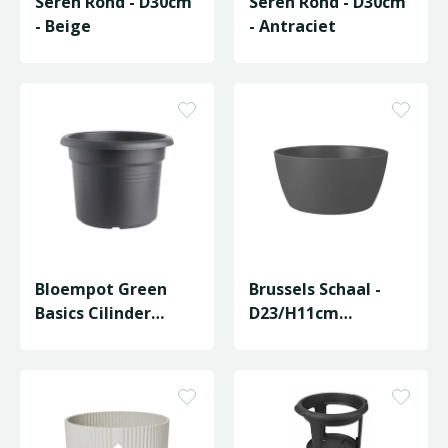
Sereh Rond - D30cm
Sereh Rond - D30cm
- Beige
- Antraciet
Bloempot Green
Brussels Schaal -
Basics Cilinder
D23/H11cm
D54/H41cm Zwart
Antraciet