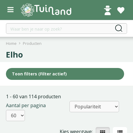
G
a
n
a
a
r
c
Home
Producten
o
Elho
n
t
e
Toon filters
(Filter actief)
n
t
1 - 60 van 114 producten
Aantal per pagina
Kies weergave: