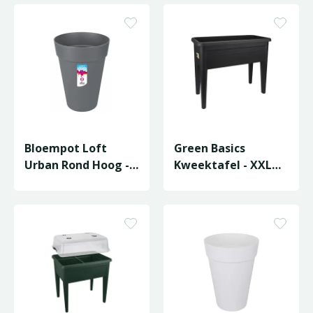
Bloempot Loft
Green Basics
Urban Rond Hoog -
Kweektafel - XXL
D34/H45cm
75cm - Living Black
Antraciet