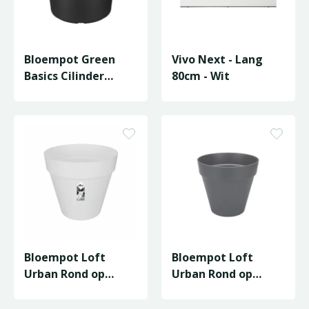
Bloempot Green
Vivo Next - Lang
Basics Cilinder
80cm - Wit
D78/H6cm Zwart
Bloempot Loft
Bloempot Loft
Urban Rond op
Urban Rond op
Wielen - D39/H35cm
Wielen - D39/H35cm
Wit
Antraciet