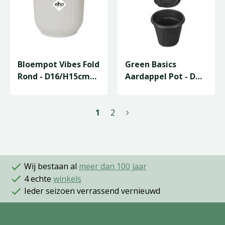
Bloempot Vibes Fold
Green Basics
Rond - D16/H15cm
Aardappel Pot - D
Wit
33cm - Living Black
1
2
Wij bestaan al
meer dan 100 jaar
4 echte
winkels
Ieder seizoen verrassend vernieuwd