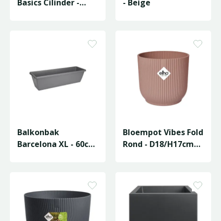
Basics Cilinder -
- Beige
D39/H30cm Zwart
Balkonbak
Bloempot Vibes Fold
Barcelona XL - 60cm
Rond - D18/H17cm
- Antraciet
Roze