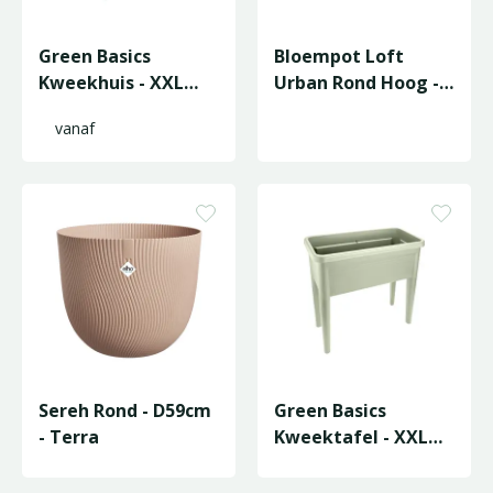
Green Basics
Bloempot Loft
Kweekhuis - XXL
Urban Rond Hoog -
Super - L75/H22 -
D34/H45cm Wit
vanaf
Transparant
Sereh Rond - D59cm
Green Basics
- Terra
Kweektafel - XXL
75cm - Steengroen