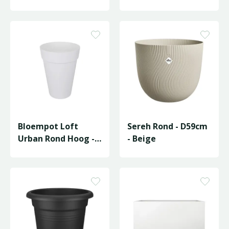
D42/H56cm
Antraciet
Bloempot Loft
Sereh Rond - D59cm
Urban Rond Hoog -
- Beige
D42/H56cm Wit