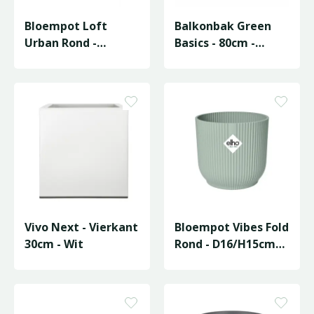
Bloempot Loft
Balkonbak Green
Urban Rond -
Basics - 80cm -
D25/H22cm Wit
Living Black
Vivo Next - Vierkant
Bloempot Vibes Fold
30cm - Wit
Rond - D16/H15cm
Groen