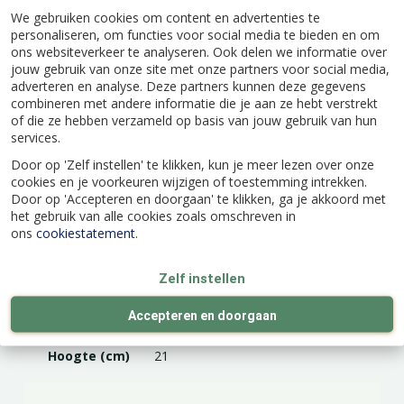
We gebruiken cookies om content en advertenties te
kunststof is, kan deze prima tegen een stootje.
personaliseren, om functies voor social media te bieden en om
Kies de juiste maat en kleur en geniet!
ons websiteverkeer te analyseren. Ook delen we informatie over
jouw gebruik van onze site met onze partners voor social media,
adverteren en analyse. Deze partners kunnen deze gegevens
combineren met andere informatie die je aan ze hebt verstrekt
of die ze hebben verzameld op basis van jouw gebruik van hun
services.
Specificaties
Door op 'Zelf instellen' te klikken, kun je meer lezen over onze
cookies en je voorkeuren wijzigen of toestemming intrekken.
EAN code
8711904071547
Door op 'Accepteren en doorgaan' te klikken, ga je akkoord met
het gebruik van alle cookies zoals omschreven in
ons
cookiestatement
.
Merk
Elho
Zelf instellen
Kleur
Wit
Accepteren en doorgaan
Hoogte (cm)
21