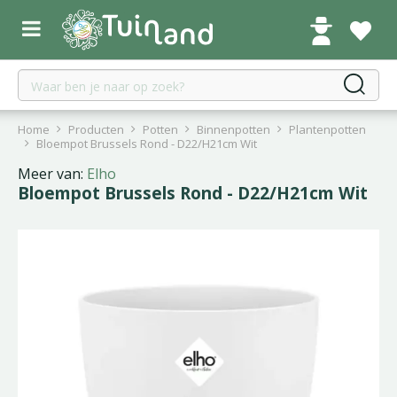
G
a
n
a
a
r
c
Home
Producten
Potten
Binnenpotten
Plantenpotten
o
Bloempot Brussels Rond - D22/H21cm Wit
n
Meer van:
Elho
t
Bloempot Brussels Rond - D22/H21cm Wit
e
n
t