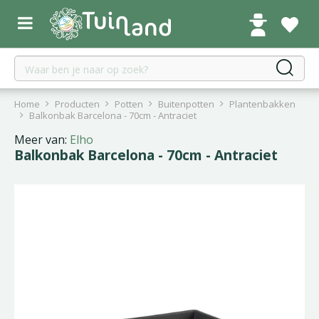
G
a
n
a
a
r
c
Home
Producten
Potten
Buitenpotten
Plantenbakken
o
Balkonbak Barcelona - 70cm - Antraciet
n
Meer van:
Elho
t
Balkonbak Barcelona - 70cm - Antraciet
e
n
t