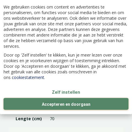
De balkonbak is gemaakt van 100% gerecycled
We gebruiken cookies om content en advertenties te
plastic, geproduceerd met windenergie en is
personaliseren, om functies voor social media te bieden en om
weer volledig recyclebaar.
ons websiteverkeer te analyseren. Ook delen we informatie over
jouw gebruik van onze site met onze partners voor social media,
adverteren en analyse. Deze partners kunnen deze gegevens
combineren met andere informatie die je aan ze hebt verstrekt
of die ze hebben verzameld op basis van jouw gebruik van hun
services.
Specificaties
Door op 'Zelf instellen' te klikken, kun je meer lezen over onze
cookies en je voorkeuren wijzigen of toestemming intrekken.
Door op 'Accepteren en doorgaan' te klikken, ga je akkoord met
EAN code
8711904121273
het gebruik van alle cookies zoals omschreven in
ons
cookiestatement
.
Merk
Elho
Zelf instellen
Kleur
Antraciet
Accepteren en doorgaan
Lengte (cm)
70