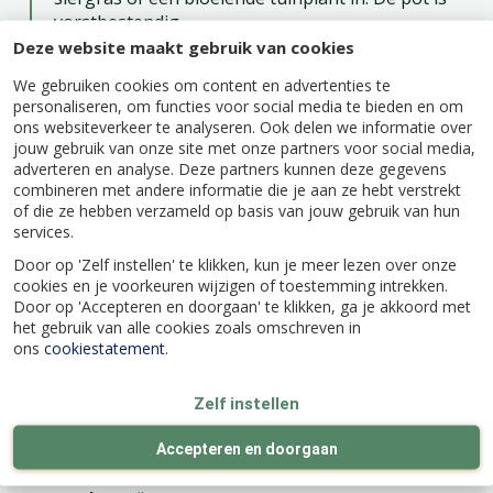
vorstbestendig.
Deze website maakt gebruik van cookies
Bloempot Sereh Rond is er in verschillende
kleuren en maten en dit kan prima gecombineerd
We gebruiken cookies om content en advertenties te
worden met elkaar.
personaliseren, om functies voor social media te bieden en om
ons websiteverkeer te analyseren. Ook delen we informatie over
Sereh Bloempot Rond van elho is gemaakt van
jouw gebruik van onze site met onze partners voor social media,
100% gerecycled plastic, geproduceerd met
adverteren en analyse. Deze partners kunnen deze gegevens
combineren met andere informatie die je aan ze hebt verstrekt
windenergie en is weer volledig recyclebaar. Zo
of die ze hebben verzameld op basis van jouw gebruik van hun
maak je een bewuste keuze voor jezelf en voor
services.
de natuur.
Door op 'Zelf instellen' te klikken, kun je meer lezen over onze
cookies en je voorkeuren wijzigen of toestemming intrekken.
Door op 'Accepteren en doorgaan' te klikken, ga je akkoord met
het gebruik van alle cookies zoals omschreven in
ons
cookiestatement
.
Specificaties
Zelf instellen
EAN code
8711904547639
Accepteren en doorgaan