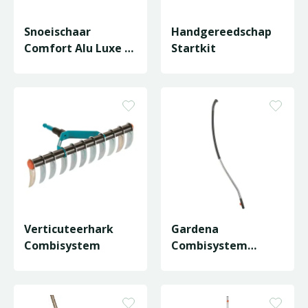
Snoeischaar
Handgereedschap
Comfort Alu Luxe -
Startkit
Bypass
Verticuteerhark
Gardena
Combisystem
Combisystem
Ergoline Steel 150
cm