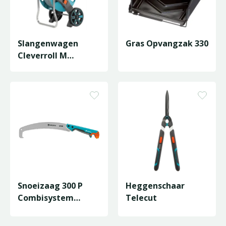
Slangenwagen
Gras Opvangzak 330
Cleverroll M
Set+Clip
Gemonteerd
Snoeizaag 300 P
Heggenschaar
Combisystem
Telecut
Curved