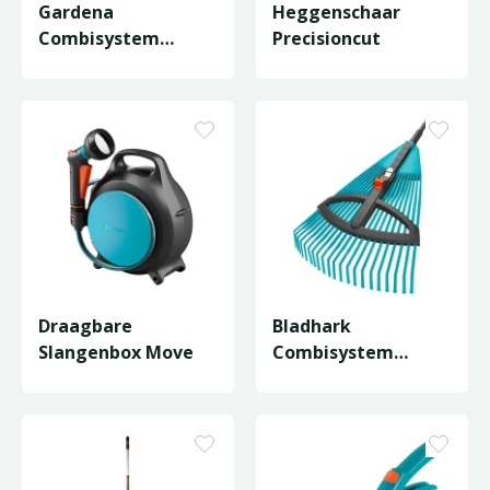
Gardena
Heggenschaar
Combisystem
Precisioncut
Ergoline Steel 130
cm
Draagbare
Bladhark
Slangenbox Move
Combisystem
Verstelbaar E5