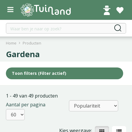
G
a
n
a
a
r
c
Home
Producten
o
Gardena
n
t
e
Toon filters
(Filter actief)
n
t
1 - 49 van 49 producten
Aantal per pagina
Kies weergave: