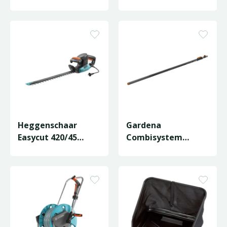
Elektrisch
Heggenschaar
Gardena
Easycut 420/45
Combisystem
Elektrisch
Telescoopsteel
160/290 cm