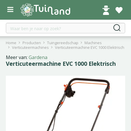
G
a
n
a
a
r
c
Home
Producten
Tuingereedschap
Machines
o
Verticuteermachines
Verticuteermachine EVC 1000 Elektrisch
n
Meer van:
Gardena
t
Verticuteermachine EVC 1000 Elektrisch
e
n
t