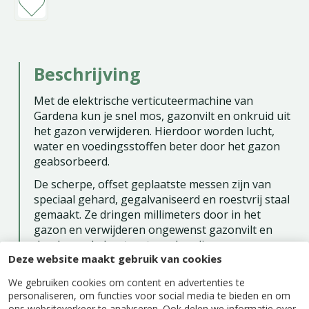
Beschrijving
Met de elektrische verticuteermachine van
Gardena kun je snel mos, gazonvilt en onkruid uit
het gazon verwijderen. Hierdoor worden lucht,
water en voedingsstoffen beter door het gazon
geabsorbeerd.
De scherpe, offset geplaatste messen zijn van
speciaal gehard, gegalvaniseerd en roestvrij staal
gemaakt. Ze dringen millimeters door in het
gazon en verwijderen ongewenst gazonvilt en
dood gras. Je kunt met een handige
Deze website maakt gebruik van cookies
bedieningshendel zelf instellen hoe diep de
messen de grond doordringen. Dankzij de
We gebruiken cookies om content en advertenties te
krachtige PowerPlus-motor kun je zonder
personaliseren, om functies voor social media te bieden en om
onderbreking werken en krijg je de
ons websiteverkeer te analyseren. Ook delen we informatie over