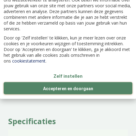
verticuteermachine altijd zonder problemen aan
jouw gebruik van onze site met onze partners voor social media,
adverteren en analyse. Deze partners kunnen deze gegevens
de praat. De verticuteermachine heeft grote
combineren met andere informatie die je aan ze hebt verstrekt
wielen met speciaal profiel voor eenvoudig
of die ze hebben verzameld op basis van jouw gebruik van hun
sturen en goede grip op het gazon. De beugel
services.
van de machine is voor het gemak voorzien van
Door op 'Zelf instellen' te klikken, kun je meer lezen over onze
een handige schakelaar. Door de messen snel en
cookies en je voorkeuren wijzigen of toestemming intrekken.
eenvoudig in te klappen is de verticuteermachine
Door op 'Accepteren en doorgaan' te klikken, ga je akkoord met
gemakkelijk te transporten. De beugel van de
het gebruik van alle cookies zoals omschreven in
elektrische verticuteermachine van Gardena kan
ons
cookiestatement
.
eenvoudig uit elkaar worden gehaald. Zo bespaar
je ruimte bij het opbergen en je kunt de machine
Zelf instellen
makkelijk vervoeren. Verticuteer in het voor- en
najaar.
Accepteren en doorgaan
Specificaties