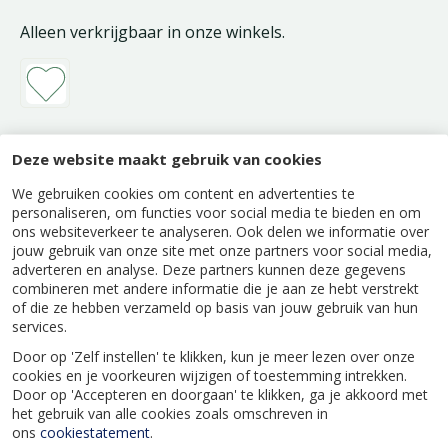
Alleen verkrijgbaar in onze winkels.
Deze website maakt gebruik van cookies
Beschrijving
We gebruiken cookies om content en advertenties te
personaliseren, om functies voor social media te bieden en om
Handige voegenkrabber voor het verwijderen
ons websiteverkeer te analyseren. Ook delen we informatie over
van grasresten tussen de voegen van je tegels.
jouw gebruik van onze site met onze partners voor social media,
Deze Gardena handkrabber kan zowel als
adverteren en analyse. Deze partners kunnen deze gegevens
combineren met andere informatie die je aan ze hebt verstrekt
handgereedschap dan wel aangesteeld worden
of die ze hebben verzameld op basis van jouw gebruik van hun
gebruikt voor optimaal gebruiksgemak. Het
services.
geslepen, dubbelzijdig mes is gemaakt van
gehard roestvrijstaal.
Door op 'Zelf instellen' te klikken, kun je meer lezen over onze
cookies en je voorkeuren wijzigen of toestemming intrekken.
Door op 'Accepteren en doorgaan' te klikken, ga je akkoord met
het gebruik van alle cookies zoals omschreven in
ons
cookiestatement
.