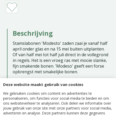
Beschrijving
Stamslabonen 'Modesto' zaden zaai je vanaf half
april onder glas en na 15 mei buiten uitplanten.
Of van half mei tot half juli direct in de vollegrond
in regels. Het is een vroeg ras met mooie slanke,
fijn smakende bonen. 'Modeso' geeft een forse
opbrengst met smakelijke bonen.
Zaaien binnen: april - mei
Deze website maakt gebruik van cookies
Zaaien buiten: mei - juli
We gebruiken cookies om content en advertenties te
Oogsttijd: juli - september
personaliseren, om functies voor social media te bieden en om
ons websiteverkeer te analyseren. Ook delen we informatie over
Eénjarig
jouw gebruik van onze site met onze partners voor social media,
Inhoud: ca. 100 gram - Hangdoosje M1
adverteren en analyse. Deze partners kunnen deze gegevens