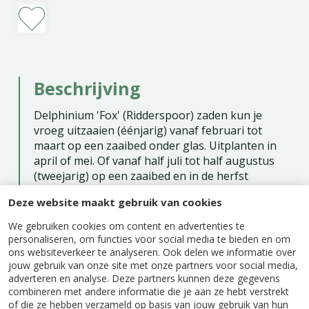
Beschrijving
Delphinium 'Fox' (Ridderspoor) zaden kun je
vroeg uitzaaien (éénjarig) vanaf februari tot
maart op een zaaibed onder glas. Uitplanten in
april of mei. Of vanaf half juli tot half augustus
(tweejarig) op een zaaibed en in de herfst
uitplanten. Het is een prachtige border- en
Deze website maakt gebruik van cookies
terrasplant.
We gebruiken cookies om content en advertenties te
Zaaien binnen: februari - maart (éénjarig)
personaliseren, om functies voor social media te bieden en om
ons websiteverkeer te analyseren. Ook delen we informatie over
Zaaien buiten: juli - augustus (tweejarig)
jouw gebruik van onze site met onze partners voor social media,
Bloeitijd: mei - augustus
adverteren en analyse. Deze partners kunnen deze gegevens
combineren met andere informatie die je aan ze hebt verstrekt
Inhoud: ca. 25 zaden
of die ze hebben verzameld op basis van jouw gebruik van hun