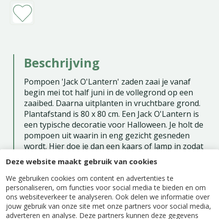
Beschrijving
Pompoen 'Jack O'Lantern' zaden zaai je vanaf
begin mei tot half juni in de vollegrond op een
zaaibed. Daarna uitplanten in vruchtbare grond.
Plantafstand is 80 x 80 cm. Een Jack O'Lantern is
een typische decoratie voor Halloween. Je holt de
pompoen uit waarin in eng gezicht gesneden
wordt. Hier doe je dan een kaars of lamp in zodat
je een prachtige lampion hebt. Er zitten ca.
Deze website maakt gebruik van cookies
7 graden per gram in een zakje.
We gebruiken cookies om content en advertenties te
Zaaien buiten: mei - juni
personaliseren, om functies voor social media te bieden en om
ons websiteverkeer te analyseren. Ook delen we informatie over
Oogsttijd: september - oktober
jouw gebruik van onze site met onze partners voor social media,
adverteren en analyse. Deze partners kunnen deze gegevens
Eénjarig