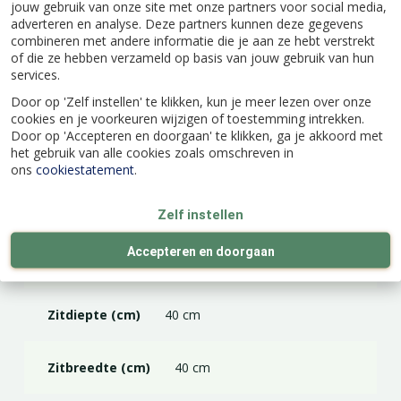
jouw gebruik van onze site met onze partners voor social media,
adverteren en analyse. Deze partners kunnen deze gegevens
combineren met andere informatie die je aan ze hebt verstrekt
EAN code
8711268601145
of die ze hebben verzameld op basis van jouw gebruik van hun
services.
Door op 'Zelf instellen' te klikken, kun je meer lezen over onze
Merk
Hartman
cookies en je voorkeuren wijzigen of toestemming intrekken.
Door op 'Accepteren en doorgaan' te klikken, ga je akkoord met
het gebruik van alle cookies zoals omschreven in
Kleur
Roze
ons
cookiestatement
.
Materiaal
Kunststof
Zelf instellen
Accepteren en doorgaan
Zithoogte (cm)
44 cm
Zitdiepte (cm)
40 cm
Zitbreedte (cm)
40 cm