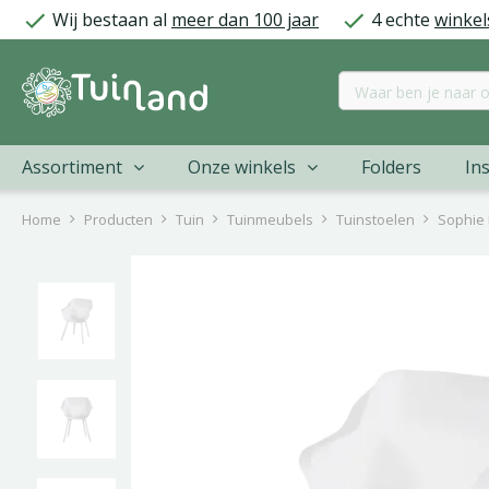
Ga
Wij bestaan al
meer dan 100 jaar
4 echte
winkel
naar
content
Assortiment
Onze winkels
Folders
Ins
Home
Producten
Tuin
Tuinmeubels
Tuinstoelen
Sophie 