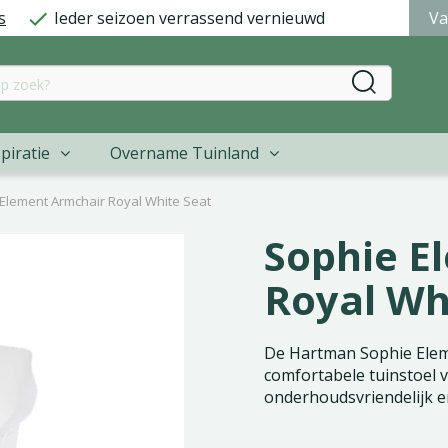
s
Ieder seizoen verrassend vernieuwd
Va
piratie
Overname Tuinland
Element Armchair Royal White Seat
Sophie E
Royal Wh
De Hartman Sophie Elem
comfortabele tuinstoel 
onderhoudsvriendelijk en 