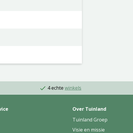
4 echte
winkels
vice
Over Tuinland
Tuinland Groep
Visie en missie