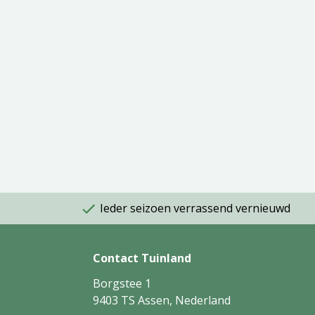
Ieder seizoen verrassend vernieuwd
Contact Tuinland
Borgstee 1
9403 TS Assen, Nederland