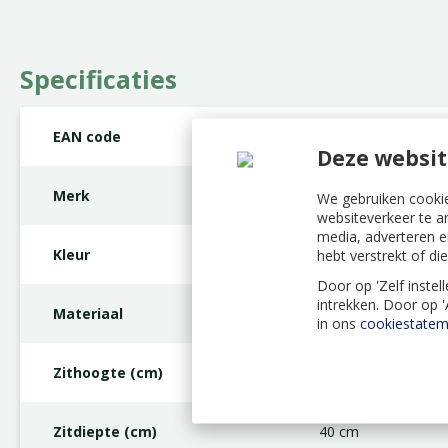
Specificaties
EAN code
8711268458817
Deze websit
Merk
Hartman
We gebruiken cookie
websiteverkeer te a
media, adverteren e
Kleur
hebt verstrekt of d
Wit
Door op 'Zelf instel
intrekken. Door op 
Materiaal
Kunststof
in ons
cookiestatem
Zithoogte (cm)
44 cm
Zitdiepte (cm)
40 cm