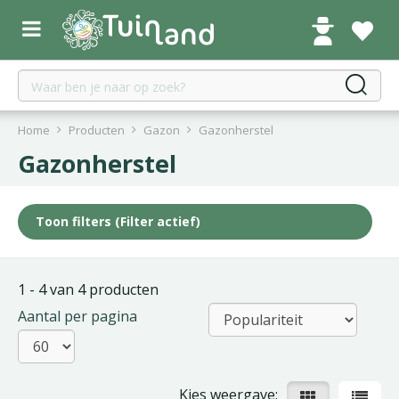
G
a
n
a
a
r
c
Home
Producten
Gazon
Gazonherstel
o
Gazonherstel
n
t
e
Toon filters
(Filter actief)
n
t
1 - 4 van 4 producten
Aantal per pagina
Kies weergave: