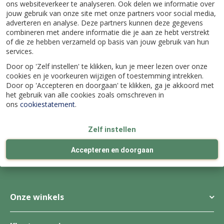
ons websiteverkeer te analyseren. Ook delen we informatie over
jouw gebruik van onze site met onze partners voor social media,
adverteren en analyse. Deze partners kunnen deze gegevens
combineren met andere informatie die je aan ze hebt verstrekt
of die ze hebben verzameld op basis van jouw gebruik van hun
services.
Graszaad-Herstel -
Graszaad-Herstel -
Door op 'Zelf instellen' te klikken, kun je meer lezen over onze
250gr
100gr
cookies en je voorkeuren wijzigen of toestemming intrekken.
Door op 'Accepteren en doorgaan' te klikken, ga je akkoord met
het gebruik van alle cookies zoals omschreven in
ons
cookiestatement
.
Wij bestaan al
meer dan 100 jaar
Zelf instellen
4 echte
winkels
Accepteren en doorgaan
Ieder seizoen verrassend vernieuwd
Onze winkels