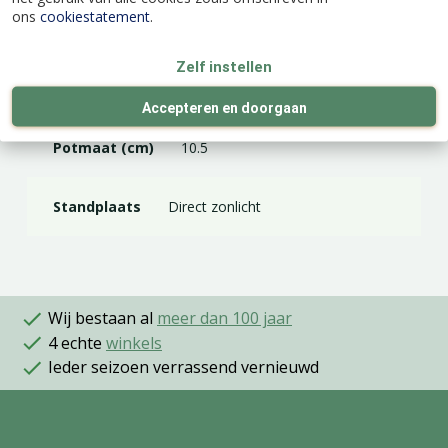
ons
cookiestatement
.
Latijnse naam
Fragaria 'Cijosée'
Zelf instellen
Kleur
Rood
Accepteren en doorgaan
Potmaat (cm)
10.5
Standplaats
Direct zonlicht
Wij bestaan al
meer dan 100 jaar
4 echte
winkels
Ieder seizoen verrassend vernieuwd