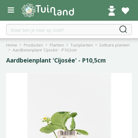
G
a
n
a
a
r
c
Home
Producten
Planten
Tuinplanten
Eetbare planten
o
Aardbeienplant 'Cijosée' - P10,5cm
n
Aardbeienplant 'Cijosée' - P10,5cm
t
e
n
t