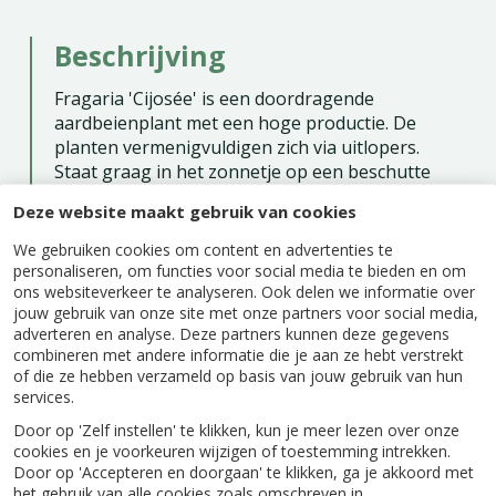
Beschrijving
Fragaria 'Cijosée' is een doordragende
aardbeienplant met een hoge productie. De
planten vermenigvuldigen zich via uitlopers.
Staat graag in het zonnetje op een beschutte
plek. De bloemen zijn wit en bloeien in
Deze website maakt gebruik van cookies
mei/juni. Vanaf juni kun je de aardbeien al
plukken. Ook komen er bijen op af. Deze Fragaria
We gebruiken cookies om content en advertenties te
is winterhard.
personaliseren, om functies voor social media te bieden en om
ons websiteverkeer te analyseren. Ook delen we informatie over
jouw gebruik van onze site met onze partners voor social media,
adverteren en analyse. Deze partners kunnen deze gegevens
combineren met andere informatie die je aan ze hebt verstrekt
of die ze hebben verzameld op basis van jouw gebruik van hun
Specificaties
services.
Door op 'Zelf instellen' te klikken, kun je meer lezen over onze
cookies en je voorkeuren wijzigen of toestemming intrekken.
EAN code
5407011460123
Door op 'Accepteren en doorgaan' te klikken, ga je akkoord met
het gebruik van alle cookies zoals omschreven in