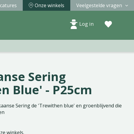
catures
Onze winkels
Veelgestelde vragen
Log in
nse Sering
en Blue' - P25cm
kaanse Sering de 'Trewithen blue' en groenblijvend die
en
nze winkels.