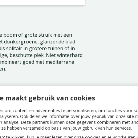
e boom of grote struik met een
et donkergroene, glanzende blad
ls solitair in grotere tuinen of in
ge, beschutte plek. Niet winterhard
 Combineert goed met mediterrane
en.
e maakt gebruik van cookies
a gevestigd
s om content en advertenties te personaliseren, om functies voor s
nalyseren. Ook delen we informatie over jouw gebruik van onze site m
n analyse. Deze partners kunnen deze gegevens combineren met ande
ie ze hebben verzameld op basis van jouw gebruik van hun services.
len' te klikken, kun je meer lezen over onze cookies en je voorkeure