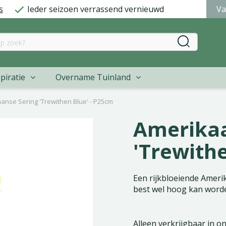
s
Ieder seizoen verrassend vernieuwd
Va
piratie
Overname Tuinland
anse Sering 'Trewithen Blue' - P25cm
Amerikaa
'Trewith
Een rijkbloeiende Ameri
best wel hoog kan word
Alleen verkrijgbaar in o