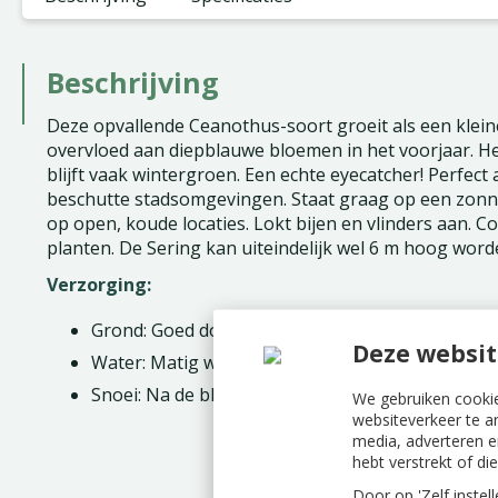
Beschrijving
Deze opvallende Ceanothus-soort groeit als een klein
overvloed aan diepblauwe bloemen in het voorjaar. H
blijft vaak wintergroen. Een echte eyecatcher! Perfect a
beschutte stadsomgevingen. Staat graag op een zonni
op open, koude locaties. Lokt bijen en vlinders aan.
planten. De Sering kan uiteindelijk wel 6 m hoog word
Verzorging:
Grond: Goed doorlatende, kalkarme grond
Deze websit
Water: Matig water geven; droogtetolerant zodr
Snoei: Na de bloei licht in vorm snoeien
We gebruiken cookie
websiteverkeer te a
media, adverteren e
hebt verstrekt of d
Door op 'Zelf instel