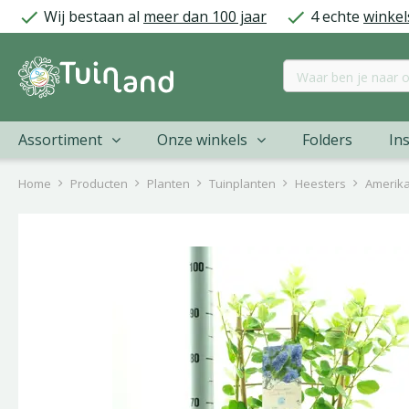
Ga
Wij bestaan al
meer dan 100 jaar
4 echte
winkel
naar
content
Assortiment
Onze winkels
Folders
Ins
Home
Producten
Planten
Tuinplanten
Heesters
Amerika