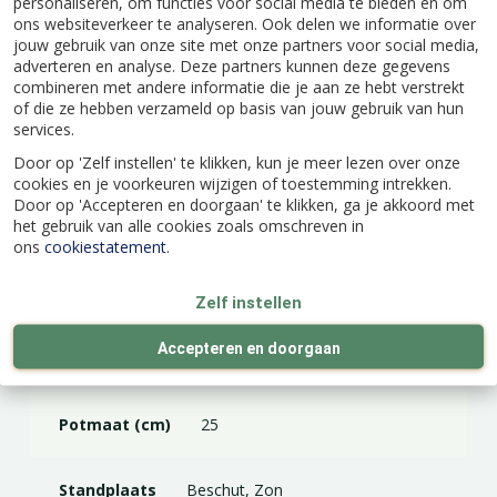
personaliseren, om functies voor social media te bieden en om
ons websiteverkeer te analyseren. Ook delen we informatie over
jouw gebruik van onze site met onze partners voor social media,
adverteren en analyse. Deze partners kunnen deze gegevens
combineren met andere informatie die je aan ze hebt verstrekt
Specificaties
of die ze hebben verzameld op basis van jouw gebruik van hun
services.
Door op 'Zelf instellen' te klikken, kun je meer lezen over onze
EAN code
8712815797342
cookies en je voorkeuren wijzigen of toestemming intrekken.
Door op 'Accepteren en doorgaan' te klikken, ga je akkoord met
het gebruik van alle cookies zoals omschreven in
Latijnse naam
Ceanothus impressus 'Victoria'
ons
cookiestatement
.
Kleur
Blauw
Zelf instellen
Accepteren en doorgaan
Hoogte (cm)
150
Potmaat (cm)
25
Standplaats
Beschut, Zon