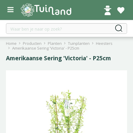
G
a
n
a
a
r
c
Home
Producten
Planten
Tuinplanten
Heesters
o
Amerikaanse Sering 'Victoria' - P25cm
n
Amerikaanse Sering 'Victoria' - P25cm
t
e
n
t