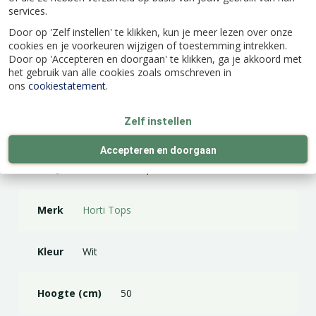
services.
Door op 'Zelf instellen' te klikken, kun je meer lezen over onze
cookies en je voorkeuren wijzigen of toestemming intrekken.
Door op 'Accepteren en doorgaan' te klikken, ga je akkoord met
het gebruik van alle cookies zoals omschreven in
Specificaties
ons
cookiestatement
.
Zelf instellen
EAN code
8711117100508
Accepteren en doorgaan
Latijnse naam
Pimpinella anisum
Merk
Horti Tops
Kleur
Wit
Hoogte (cm)
50