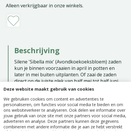
Alleen verkrijgbaar in onze winkels.
Beschrijving
Silene 'Sibella mix' (Avondkoekoeksbloem) zaden
kun je binnen voorzaaien in april in potten en
later in mei buiten uitplanten. Of zaai de zaden
direct op de juiste plek van half mei tot half juni.
Plantafstand is 50 cm. Geschikt voor een zonnige
Deze website maakt gebruik van cookies
plek of halfschaduw in een doorlatende grond.
We gebruiken cookies om content en advertenties te
personaliseren, om functies voor social media te bieden en om
Zaaien binnen: maart - mei
ons websiteverkeer te analyseren. Ook delen we informatie over
Zaaien buiten: april - juni en september
jouw gebruik van onze site met onze partners voor social media,
adverteren en analyse. Deze partners kunnen deze gegevens
Bloeitijd: juni - oktober
combineren met andere informatie die je aan ze hebt verstrekt