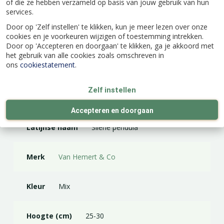
Eénjarig
of die ze hebben verzameld op basis van jouw gebruik van hun
services.
Door op 'Zelf instellen' te klikken, kun je meer lezen over onze
cookies en je voorkeuren wijzigen of toestemming intrekken.
Door op 'Accepteren en doorgaan' te klikken, ga je akkoord met
het gebruik van alle cookies zoals omschreven in
ons
cookiestatement
.
Specificaties
Zelf instellen
EAN code
8713172356906
Accepteren en doorgaan
Latijnse naam
Silene pendula
Merk
Van Hemert & Co
Kleur
Mix
Hoogte (cm)
25-30