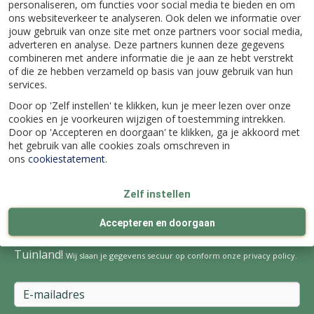
personaliseren, om functies voor social media te bieden en om
ons websiteverkeer te analyseren. Ook delen we informatie over
Klantenservice
jouw gebruik van onze site met onze partners voor social media,
adverteren en analyse. Deze partners kunnen deze gegevens
combineren met andere informatie die je aan ze hebt verstrekt
Over Tuinland
of die ze hebben verzameld op basis van jouw gebruik van hun
services.
Door op 'Zelf instellen' te klikken, kun je meer lezen over onze
Contact
cookies en je voorkeuren wijzigen of toestemming intrekken.
Door op 'Accepteren en doorgaan' te klikken, ga je akkoord met
Volg ons nu op:
het gebruik van alle cookies zoals omschreven in
ons
cookiestatement
.
Zelf instellen
Schrijf je nu in en blijf altijd op de hoogte van de
Accepteren en doorgaan
laatste kortingsacties, weetjes en activiteiten bij
Tuinland!
Wij slaan je gegevens secuur op conform onze
privacy policy
.