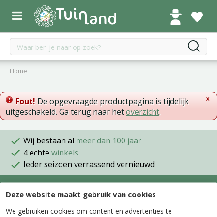
G
a
n
a
a
r
c
Home
o
n
x
t
Fout!
De opgevraagde productpagina is tijdelijk
e
uitgeschakeld. Ga terug naar het
overzicht
.
n
t
Wij bestaan al
meer dan 100 jaar
4 echte
winkels
Ieder seizoen verrassend vernieuwd
Deze website maakt gebruik van cookies
Onze winkels
We gebruiken cookies om content en advertenties te