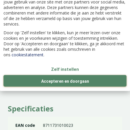
jouw gebruik van onze site met onze partners voor social media,
wortelbereik van de plant of het te
adverteren en analyse. Deze partners kunnen deze gegevens
bemesten oppervlak.
combineren met andere informatie die je aan ze hebt verstrekt
of die ze hebben verzameld op basis van jouw gebruik van hun
Hark het licht in.
services.
Voor een sneller effect geef je direct water.
Door op 'Zelf instellen' te klikken, kun je meer lezen over onze
1,6 kg voor ca. 32 m².
cookies en je voorkeuren wijzigen of toestemming intrekken.
Door op 'Accepteren en doorgaan' te klikken, ga je akkoord met
Siertuin: 50 gr/m².
het gebruik van alle cookies zoals omschreven in
Moestuin: 75 gr/m².
ons
cookiestatement
.
Composthoop (per laag van 25 cm):250
gr/m².
Zelf instellen
Accepteren en doorgaan
Specificaties
EAN code
8711731010023