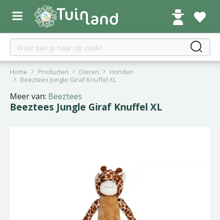
G
a
n
a
a
r
c
Home
Producten
Dieren
Honden
o
Beeztees Jungle Giraf Knuffel XL
n
Meer van:
Beeztees
t
Beeztees Jungle Giraf Knuffel XL
e
n
t