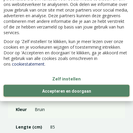
De hondenknuffel is gemaakt van lekkere zachte
ons websiteverkeer te analyseren. Ook delen we informatie over
pluche en zal al snel een echt maatje voor je hond
jouw gebruik van onze site met onze partners voor social media,
worden. Ook is deze knuffel extra groot, wel 85
adverteren en analyse. Deze partners kunnen deze gegevens
combineren met andere informatie die je aan ze hebt verstrekt
cm lang.
of die ze hebben verzameld op basis van jouw gebruik van hun
services.
Door op 'Zelf instellen' te klikken, kun je meer lezen over onze
cookies en je voorkeuren wijzigen of toestemming intrekken.
Door op 'Accepteren en doorgaan' te klikken, ga je akkoord met
Specificaties
het gebruik van alle cookies zoals omschreven in
ons
cookiestatement
.
EAN code
8712695213000
Zelf instellen
Accepteren en doorgaan
Merk
Beeztees
Kleur
Bruin
Lengte (cm)
85