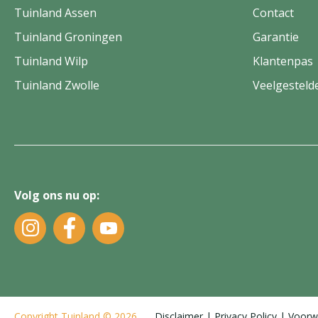
Tuinland Assen
Contact
Tuinland Groningen
Garantie
Tuinland Wilp
Klantenpas
Tuinland Zwolle
Veelgesteld
Volg ons nu op:
Copyright
Tuinland
© 2026
Disclaimer
Privacy Policy
Voorw