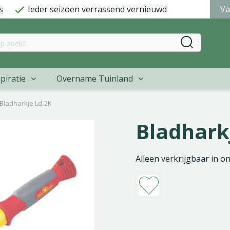
s
Ieder seizoen verrassend vernieuwd
Va
piratie
Overname Tuinland
Bladharkje Ld-2K
Bladhark
Alleen verkrijgbaar in o