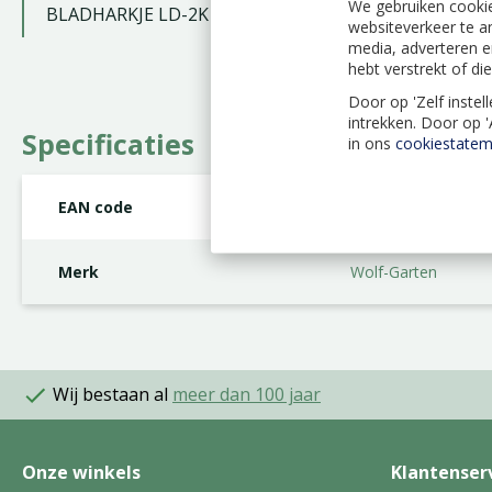
We gebruiken cookie
BLADHARKJE LD-2K
websiteverkeer te a
media, adverteren e
hebt verstrekt of d
Door op 'Zelf instel
intrekken. Door op 
Specificaties
in ons
cookiestatem
EAN code
4009269272223
Merk
Wolf-Garten
Wij bestaan al
meer dan 100 jaar
Onze winkels
Klantenser