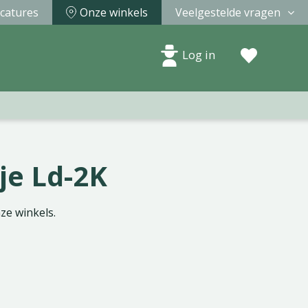
catures
Onze winkels
Veelgestelde vragen
Log in
je Ld-2K
nze winkels.