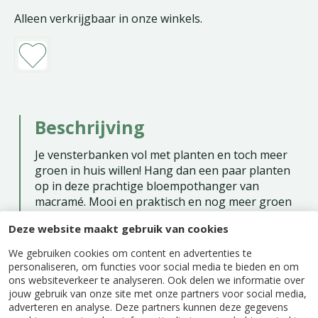
Alleen verkrijgbaar in onze winkels.
Beschrijving
Je vensterbanken vol met planten en toch meer
groen in huis willen! Hang dan een paar planten
op in deze prachtige bloempothanger van
macramé. Mooi en praktisch en nog meer groen
in huis voor een echte urban jungle. De
Deze website maakt gebruik van cookies
plantenhanger is gemaakt van kwalitatief
natuurlijk touw voor een warme uitstraling. Hang
We gebruiken cookies om content en advertenties te
een paar plantenhangers op verschillende
personaliseren, om functies voor social media te bieden en om
hoogtes bij elkaar voor een speels effect. Zoek
ons websiteverkeer te analyseren. Ook delen we informatie over
jouw gebruik van onze site met onze partners voor social media,
een mooie bloempot in een vrolijke, donkere of
adverteren en analyse. Deze partners kunnen deze gegevens
terracotta kleur uit die helemaal bij jouw