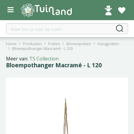
G
a
n
a
a
r
c
Home
Producten
Potten
Binnenpotten
Hangpotten
o
Bloempothanger Macramé - L 120
n
Meer van:
TS Collection
t
Bloempothanger Macramé - L 120
e
n
t