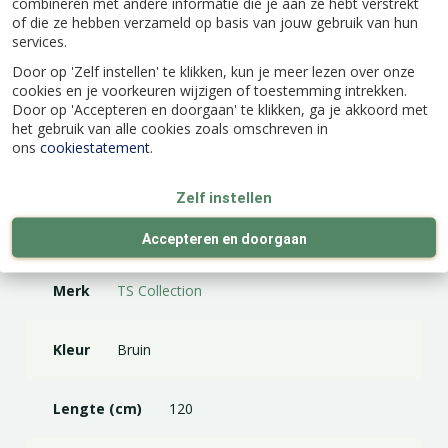
combineren met andere informatie die je aan ze hebt verstrekt
interieur past. Nu nog een mooie hangplant of
of die ze hebben verzameld op basis van jouw gebruik van hun
varen er in en je kunt genieten van meer groen
services.
in huis.
Door op 'Zelf instellen' te klikken, kun je meer lezen over onze
cookies en je voorkeuren wijzigen of toestemming intrekken.
Door op 'Accepteren en doorgaan' te klikken, ga je akkoord met
het gebruik van alle cookies zoals omschreven in
ons
cookiestatement
.
Specificaties
Zelf instellen
EAN code
8711355791629
Accepteren en doorgaan
Merk
TS Collection
Kleur
Bruin
Lengte (cm)
120