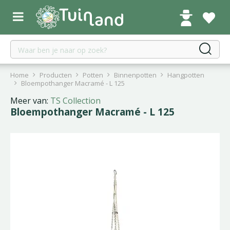
G
a
n
a
a
r
c
Home
Producten
Potten
Binnenpotten
Hangpotten
o
Bloempothanger Macramé - L 125
n
Meer van:
TS Collection
t
Bloempothanger Macramé - L 125
e
n
t