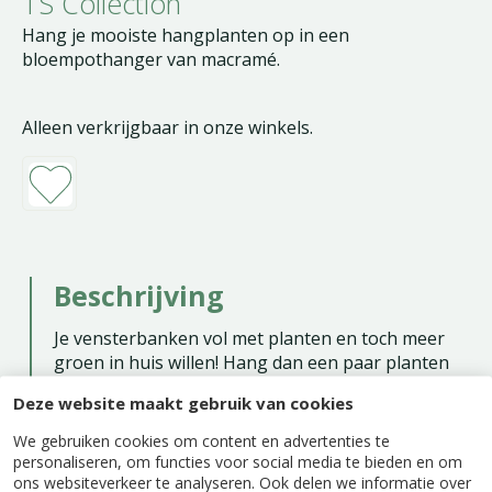
TS Collection
Hang je mooiste hangplanten op in een
bloempothanger van macramé.
Alleen verkrijgbaar in onze winkels.
Beschrijving
Je vensterbanken vol met planten en toch meer
groen in huis willen! Hang dan een paar planten
op in deze prachtige bloempothanger van
Deze website maakt gebruik van cookies
macramé. Mooi en praktisch en nog meer groen
in huis voor een echte urban jungle. De
We gebruiken cookies om content en advertenties te
plantenhanger is gemaakt van kwalitatief
personaliseren, om functies voor social media te bieden en om
ons websiteverkeer te analyseren. Ook delen we informatie over
natuurlijk touw voor een warme uitstraling. Hang