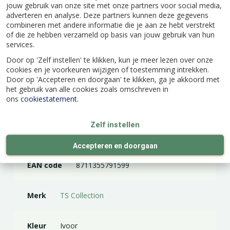
jouw gebruik van onze site met onze partners voor social media,
een paar plantenhangers op verschillende
adverteren en analyse. Deze partners kunnen deze gegevens
hoogtes bij elkaar voor een speels effect. Zoek
combineren met andere informatie die je aan ze hebt verstrekt
een mooie bloempot in een vrolijke, donkere of
of die ze hebben verzameld op basis van jouw gebruik van hun
terracotta kleur uit die helemaal bij jouw
services.
interieur past. Nu nog een mooie hangplant of
Door op 'Zelf instellen' te klikken, kun je meer lezen over onze
varen er in en je kunt genieten van meer groen
cookies en je voorkeuren wijzigen of toestemming intrekken.
in huis.
Door op 'Accepteren en doorgaan' te klikken, ga je akkoord met
het gebruik van alle cookies zoals omschreven in
ons
cookiestatement
.
Zelf instellen
Specificaties
Accepteren en doorgaan
EAN code
8711355791599
Merk
TS Collection
Kleur
Ivoor