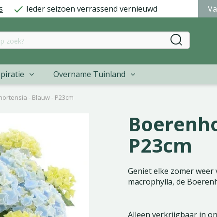
s
Ieder seizoen verrassend vernieuwd
Va
piratie
Overname Tuinland
ortensia - Blauw - P23cm
Boerenho
P23cm
Geniet elke zomer weer 
macrophylla, de Boerenh
Alleen verkrijgbaar in o