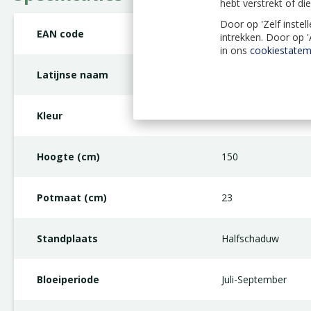
hebt verstrekt of d
Door op 'Zelf instel
EAN code
9992121774919
intrekken. Door op 
in ons
cookiestatem
Latijnse naam
Hydrangea macroph
Kleur
Blauw
Hoogte (cm)
150
Potmaat (cm)
23
Standplaats
Halfschaduw
Bloeiperiode
Juli-September