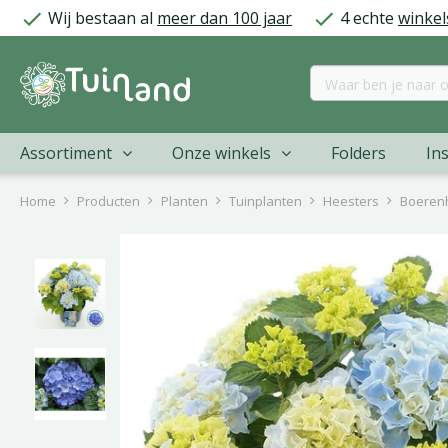
Ga
Wij bestaan al
meer dan 100 jaar
4 echte
winkel
naar
content
Assortiment
Onze winkels
Folders
Ins
Home
Producten
Planten
Tuinplanten
Heesters
Boerenh