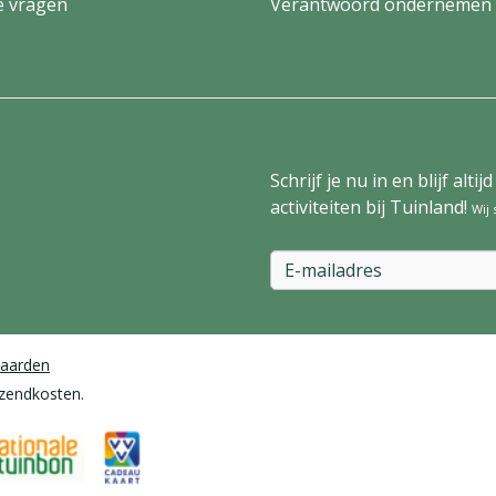
e vragen
Verantwoord ondernemen
Schrijf je nu in en blijf al
activiteiten bij Tuinland!
Wij
aarden
rzendkosten.