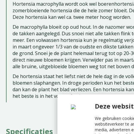
Hortensia macrophylla wordt ook wel boerenhortensi
zomerbloeiende hortensia die de hele zomer bloeit. D
Deze hortensia kan wel ca. twee meter hoog worden.
De macrophylla bloeit op oud hout. In de nazomer w
de takken aangelegd. Dus snoei niet alle takken flink
meer. Een volwassen hortensia kun je regelmatig verj
in maart ongeveer 1/3 van de oudste en dikste takken
de grond. Snoei je de plant helemaal terug tot op 20-3
direct nieuwe bloemen krijgen. Verwijder pas in maart/
alle bruine, uitgebloeide bloemen weg tot net boven 
De hortensia staat het liefst niet de hele dag in de vo
bloemen slaphangen. In droge perioden kun het beste v
dan kan de plant het blad verliezen. Een hortensia ka
het beste is in het voor- of najaar.
Deze websit
We gebruiken cookie
websiteverkeer te a
Specificaties
media, adverteren e