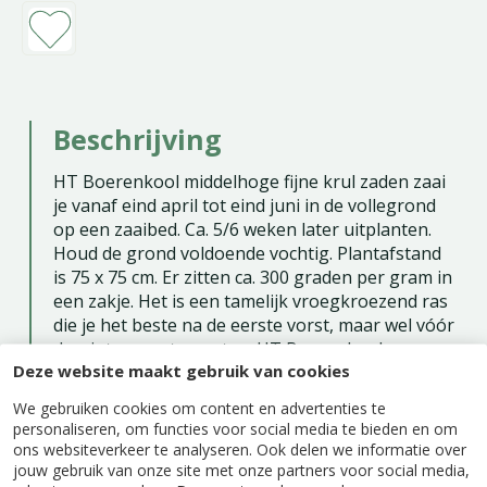
Beschrijving
HT Boerenkool middelhoge fijne krul zaden zaai
je vanaf eind april tot eind juni in de vollegrond
op een zaaibed. Ca. 5/6 weken later uitplanten.
Houd de grond voldoende vochtig. Plantafstand
is 75 x 75 cm. Er zitten ca. 300 graden per gram in
een zakje. Het is een tamelijk vroegkroezend ras
die je het beste na de eerste vorst, maar wel vóór
de winter moet oogsten. HT Boerenkool
Deze website maakt gebruik van cookies
middelhoge is een snel groeiend en zeer
productief ras.
We gebruiken cookies om content en advertenties te
personaliseren, om functies voor social media te bieden en om
Zaaien buiten: april - juni
ons websiteverkeer te analyseren. Ook delen we informatie over
jouw gebruik van onze site met onze partners voor social media,
Oogsttijd: oktober - januari