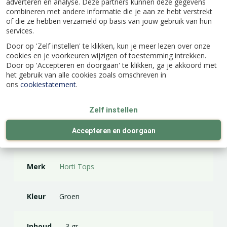
adverteren en analyse. Deze partners kunnen deze gegevens
Eénjarig
combineren met andere informatie die je aan ze hebt verstrekt
of die ze hebben verzameld op basis van jouw gebruik van hun
services.
Door op 'Zelf instellen' te klikken, kun je meer lezen over onze
cookies en je voorkeuren wijzigen of toestemming intrekken.
Door op 'Accepteren en doorgaan' te klikken, ga je akkoord met
Specificaties
het gebruik van alle cookies zoals omschreven in
ons
cookiestatement
.
EAN code
8711117224709
Zelf instellen
Accepteren en doorgaan
Latijnse naam
Brassica oleracea
Merk
Horti Tops
Kleur
Groen
Inhoud
3 gr