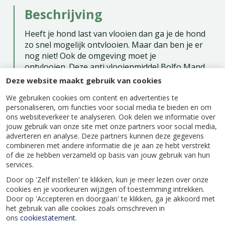
Beschrijving
Heeft je hond last van vlooien dan ga je de hond
zo snel mogelijk ontvlooien. Maar dan ben je er
nog niet! Ook de omgeving moet je
ontvlooien. Deze anti vlooienmiddel Bolfo Mand
en Tapijtspray is gemakkelijk in gebruik. Het is
Deze website maakt gebruik van cookies
ter bestrijding van vlooien en larven op het tapijt,
We gebruiken cookies om content en advertenties te
de hondenmand en de rest van de omgeving.
personaliseren, om functies voor social media te bieden en om
Gebruik de spray voor preventief gebruik. Het is
ons websiteverkeer te analyseren. Ook delen we informatie over
ca. 4 tot 6 weken werkzaam.
jouw gebruik van onze site met onze partners voor social media,
adverteren en analyse. Deze partners kunnen deze gegevens
Gebruik de Bolfo Mand en Tapijtspray
niet
op je
combineren met andere informatie die je aan ze hebt verstrekt
huisdier.
of die ze hebben verzameld op basis van jouw gebruik van hun
services.
Door op 'Zelf instellen' te klikken, kun je meer lezen over onze
cookies en je voorkeuren wijzigen of toestemming intrekken.
Door op 'Accepteren en doorgaan' te klikken, ga je akkoord met
Specificaties
het gebruik van alle cookies zoals omschreven in
ons
cookiestatement
.