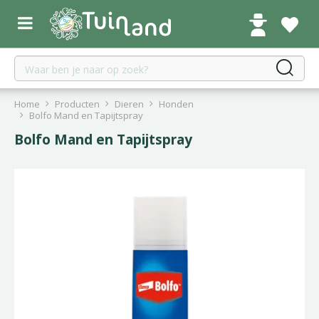
G
a
n
a
a
r
c
Home
Producten
Dieren
Honden
o
Bolfo Mand en Tapijtspray
n
Bolfo Mand en Tapijtspray
t
e
n
t