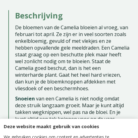
Beschrijving
De bloemen van de Camelia bloeien al vroeg, van
februari tot april. Ze zijn er in veel soorten zoals
enkelbloemig, gevuld of met vlekjes en ze
hebben opvallende gele meeldraden. Een Camelia
staat graag op een beschutte plek maar heeft
wel zonlicht nodig om te bloeien. Staat de
Camelia goed beschut, dan is het een
winterharde plant. Gaat het heel hard vriezen,
dan kun je de bloemknoppen afdekken met
vliesdoek of een beschermhoes.
Snoeien
van een Camelia is niet nodig omdat
deze struik langzaam groeit. Maar je kunt altijd
takken wegknippen, wel pas na de bloei. En je
kunt altijd een tak knippen voor op de vaas.
Deze website maakt gebruik van cookies
Bemesten
kan in de winter door een laagje
mulch of compost rond de struik de strooien. In
We gebruiken cookies om content en advertenties te