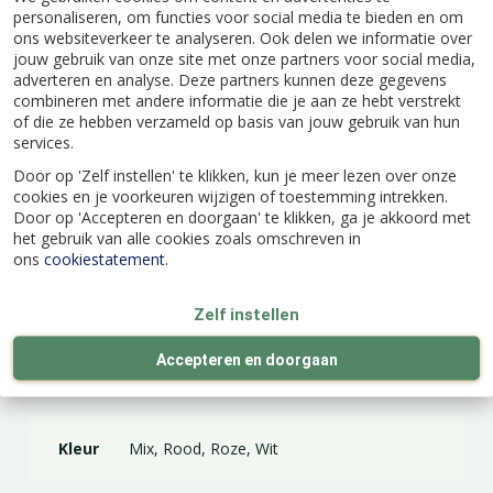
het vroege voorjaar en het begin van de zomer
personaliseren, om functies voor social media te bieden en om
ons websiteverkeer te analyseren. Ook delen we informatie over
geef je een meststof voor zuurminnende
jouw gebruik van onze site met onze partners voor social media,
struiken.
adverteren en analyse. Deze partners kunnen deze gegevens
combineren met andere informatie die je aan ze hebt verstrekt
Je kunt kiezen uit een mix van verschillende
of die ze hebben verzameld op basis van jouw gebruik van hun
kleuren bloemen: rood, roze, wit of gevlekt.
services.
Door op 'Zelf instellen' te klikken, kun je meer lezen over onze
cookies en je voorkeuren wijzigen of toestemming intrekken.
Door op 'Accepteren en doorgaan' te klikken, ga je akkoord met
het gebruik van alle cookies zoals omschreven in
Specificaties
ons
cookiestatement
.
Zelf instellen
EAN code
8718469802227
Accepteren en doorgaan
Latijnse naam
Camellia japonica
Kleur
Mix, Rood, Roze, Wit