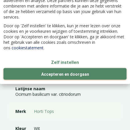
adverteren en analyse. Deze partners kunnen deze gegevens
combineren met andere informatie die je aan ze hebt verstrekt
Eénjarig
of die ze hebben verzameld op basis van jouw gebruik van hun
Inhoud: ca. 1,5 gram
services.
Door op 'Zelf instellen' te klikken, kun je meer lezen over onze
cookies en je voorkeuren wijzigen of toestemming intrekken.
Door op 'Accepteren en doorgaan' te klikken, ga je akkoord met
het gebruik van alle cookies zoals omschreven in
ons
cookiestatement
.
Specificaties
Zelf instellen
EAN code
8711117100805
Accepteren en doorgaan
Latijnse naam
Ocimum basilicum var. citriodorum
Merk
Horti Tops
Kleur
Wit