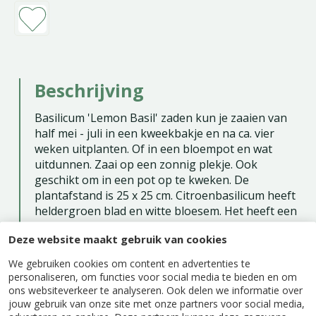
Beschrijving
Basilicum 'Lemon Basil' zaden kun je zaaien van
half mei - juli in een kweekbakje en na ca. vier
weken uitplanten. Of in een bloempot en wat
uitdunnen. Zaai op een zonnig plekje. Ook
geschikt om in een pot op te kweken. De
plantafstand is 25 x 25 cm. Citroenbasilicum heeft
heldergroen blad en witte bloesem. Het heeft een
aangename citroensmaak en geur. Er zitten ca.
Deze website maakt gebruik van cookies
600 zaden per gram in een zakje.
We gebruiken cookies om content en advertenties te
Zaaien binnen: mei - juli
personaliseren, om functies voor social media te bieden en om
ons websiteverkeer te analyseren. Ook delen we informatie over
Zaaien buiten: juni - augustus
jouw gebruik van onze site met onze partners voor social media,
Oogsten: juli - september