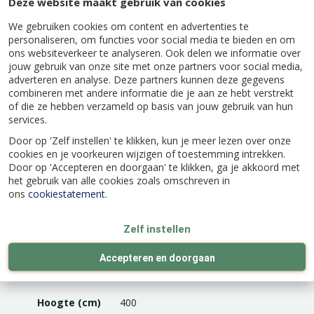
Deze website maakt gebruik van cookies
Snoeien
: Is niet noodzakelijk maar na de bloei
kun je eventueel iets terug knippen. Het
We gebruiken cookies om content en advertenties te
personaliseren, om functies voor social media te bieden en om
bevorderd wel de bloei.
ons websiteverkeer te analyseren. Ook delen we informatie over
jouw gebruik van onze site met onze partners voor social media,
adverteren en analyse. Deze partners kunnen deze gegevens
combineren met andere informatie die je aan ze hebt verstrekt
of die ze hebben verzameld op basis van jouw gebruik van hun
services.
Specificaties
Door op 'Zelf instellen' te klikken, kun je meer lezen over onze
cookies en je voorkeuren wijzigen of toestemming intrekken.
EAN code
8718104523371
Door op 'Accepteren en doorgaan' te klikken, ga je akkoord met
het gebruik van alle cookies zoals omschreven in
ons
cookiestatement
.
Latijnse naam
Clematis armandii 'Apple Blossom'
Zelf instellen
Accepteren en doorgaan
Kleur
Roze, Wit
Hoogte (cm)
400