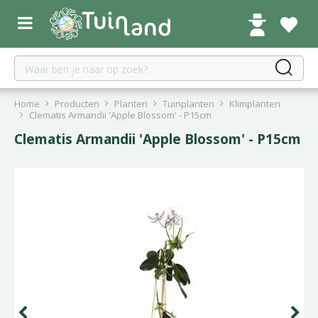
G
a
n
a
a
r
c
Home
Producten
Planten
Tuinplanten
Klimplanten
o
Clematis Armandii 'Apple Blossom' - P15cm
n
Clematis Armandii 'Apple Blossom' - P15cm
t
e
n
t