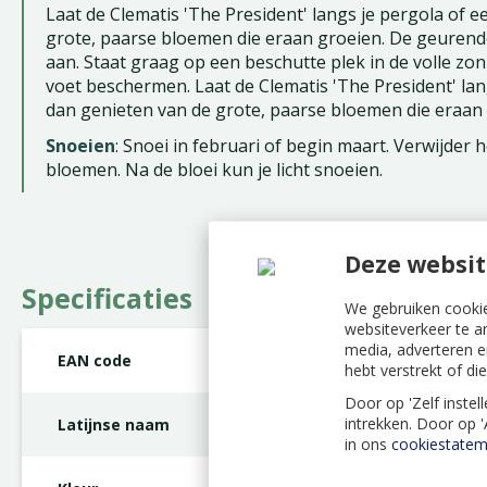
Laat de Clematis 'The President' langs je pergola of 
grote, paarse bloemen die eraan groeien. De geurend
aan. Staat graag op een beschutte plek in de volle zon
voet beschermen. Laat de Clematis 'The President' la
dan genieten van de grote, paarse bloemen die eraan 
Snoeien
: Snoei in februari of begin maart. Verwijder
bloemen. Na de bloei kun je licht snoeien.
Deze websit
Specificaties
We gebruiken cookie
websiteverkeer te a
media, adverteren e
EAN code
8712044838755
hebt verstrekt of d
Door op 'Zelf instel
intrekken. Door op 
Latijnse naam
Clematis 'The Presi
in ons
cookiestatem