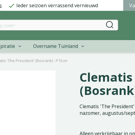
s
Ieder seizoen verrassend vernieuwd
Va
piratie
Overname Tuinland
tis 'The President' (Bosrank) - P15cm
Clematis 
(Bosrank
Clematis 'The President' 
nazomer, augustus/sept
Alleen verkrijgbaar in o