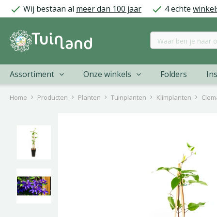
Ga
Wij bestaan al
meer dan 100 jaar
4 echte
winkel
naar
content
Assortiment
Onze winkels
Folders
Ins
Home
Producten
Planten
Tuinplanten
Klimplanten
Clema