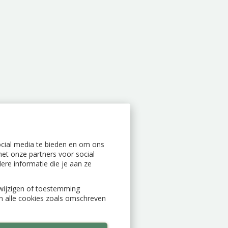
ocial media te bieden en om ons
et onze partners voor social
re informatie die je aan ze
n wijzigen of toestemming
an alle cookies zoals omschreven