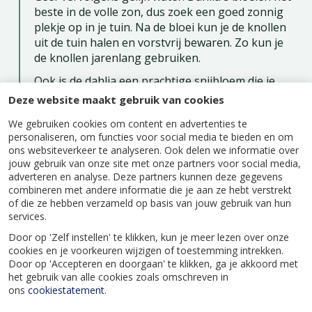
beste in de volle zon, dus zoek een goed zonnig
plekje op in je tuin. Na de bloei kun je de knollen
uit de tuin halen en vorstvrij bewaren. Zo kun je
de knollen jarenlang gebruiken.
Ook is de dahlia een prachtige snijbloem die je
het beste 's morgensvroeg kunt plukken en dan
Deze website maakt gebruik van cookies
direct op lauwwarm water zetten met een beetje
We gebruiken cookies om content en advertenties te
snijbloemenvoedsel.
personaliseren, om functies voor social media te bieden en om
ons websiteverkeer te analyseren. Ook delen we informatie over
jouw gebruik van onze site met onze partners voor social media,
adverteren en analyse. Deze partners kunnen deze gegevens
combineren met andere informatie die je aan ze hebt verstrekt
of die ze hebben verzameld op basis van jouw gebruik van hun
Specificaties
services.
Door op 'Zelf instellen' te klikken, kun je meer lezen over onze
EAN code
8712438641855
cookies en je voorkeuren wijzigen of toestemming intrekken.
Door op 'Accepteren en doorgaan' te klikken, ga je akkoord met
het gebruik van alle cookies zoals omschreven in
ons
cookiestatement
.
Latijnse naam
Dahlia