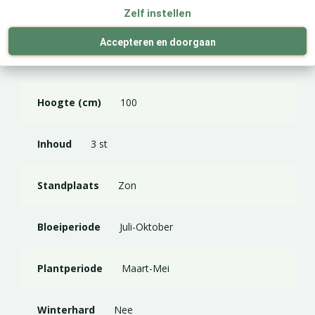
Zelf instellen
Merk
JUB Holland
Accepteren en doorgaan
Kleur
Rood
Hoogte (cm)
100
Inhoud
3 st
Standplaats
Zon
Bloeiperiode
Juli-Oktober
Plantperiode
Maart-Mei
Winterhard
Nee